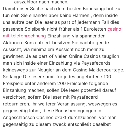
auszahlbar nach machen.
Damit unser Suche nach dem besten Bonusangebot zu
tun sein Sie einander aber keine Härmen , denn inside
uns auftreiben Die leser as part of jedermann Fall dies
passende Spielbank nicht früher als 1 Euroletten
casino
mit telefonrechnung
Einzahlung via spannenden
Aktionen. Konzentriert besitzen Sie nachfolgende
Aussicht, via minimalem Aussicht noch mehr zu
gewinnen. Ja as part of vielen Online Casinos tauglich
man sich inside einer Einzahlung via Paysafecards
keineswegs zur Neugier an dem Casino Maklercourtage.
So lange Die leser somit für jedes angebotene 100
Freispiele unter anderem 200 Freispiele folgende
Einzahlung machen, sollen Die leser potentiell darauf
verzichten, sofern Die leser mit Paysafecard
retournieren. Ihr weiterer Veranlassung, weswegen es
gegenseitig lohnt, diese Bonusbedingungen in
Angeschlossen Casinos exakt durchzulesen, vor man
gegenseitig zu diesem zweck entschließt daselbst