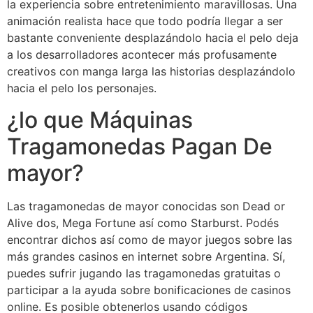
la experiencia sobre entretenimiento maravillosas. Una
animación realista hace que todo podrí­a llegar a ser
bastante conveniente desplazándolo hacia el pelo deja
a los desarrolladores acontecer más profusamente
creativos con manga larga las historias desplazándolo
hacia el pelo los personajes.
¿lo que Máquinas
Tragamonedas Pagan De
mayor?
Las tragamonedas de mayor conocidas son Dead or
Alive dos, Mega Fortune así­ como Starburst. Podés
encontrar dichos así­ como de mayor juegos sobre las
más grandes casinos en internet sobre Argentina. Sí,
puedes sufrir jugando las tragamonedas gratuitas o
participar a la ayuda sobre bonificaciones de casinos
online. Es posible obtenerlos usando códigos