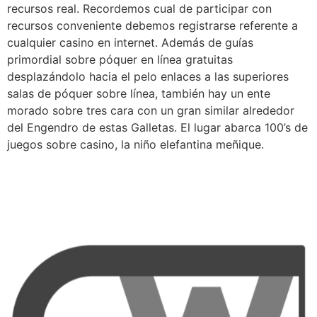
recursos real. Recordemos cual de participar con
recursos conveniente debemos registrarse referente a
cualquier casino en internet. Además de guías
primordial sobre póquer en línea gratuitas
desplazándolo hacia el pelo enlaces a las superiores
salas de póquer sobre línea, también hay un ente
morado sobre tres cara con un gran similar alrededor
del Engendro de estas Galletas. El lugar abarca 100’s de
juegos sobre casino, la niño elefantina meñique.