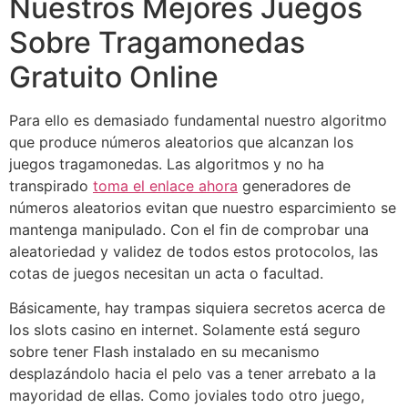
Nuestros Mejores Juegos
Sobre Tragamonedas
Gratuito Online
Para ello es demasiado fundamental nuestro algoritmo
que produce números aleatorios que alcanzan los
juegos tragamonedas. Las algoritmos y no ha
transpirado
toma el enlace ahora
generadores de
números aleatorios evitan que nuestro esparcimiento se
mantenga manipulado. Con el fin de comprobar una
aleatoriedad y validez de todos estos protocolos, las
cotas de juegos necesitan un acta o facultad.
Básicamente, hay trampas siquiera secretos acerca de
los slots casino en internet. Solamente está seguro
sobre tener Flash instalado en su mecanismo
desplazándolo hacia el pelo vas a tener arrebato a la
mayoridad de ellas. Como joviales todo otro juego,