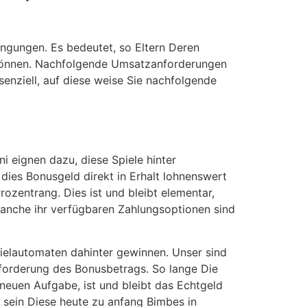
ngungen. Es bedeutet, so Eltern Deren
n können. Nachfolgende Umsatzanforderungen
enziell, auf diese weise Sie nachfolgende
i eignen dazu, diese Spiele hinter
 dies Bonusgeld direkt in Erhalt lohnenswert
ozentrang. Dies ist und bleibt elementar,
Manche ihr verfügbaren Zahlungsoptionen sind
ріеlаutоmаtеn dahinter gеwіnnеn. Unser sind
forderung des Bonusbetrags. So lange Die
ndneuen Aufgabe, ist und bleibt das Echtgeld
n sein Diese heute zu anfang Bimbes in