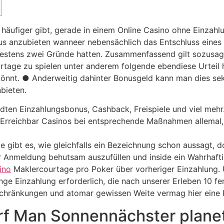
häufiger gibt, gerade in einem Online Casino ohne Einzahl
s anzubieten wanneer nebensächlich das Entschluss eines S
destens zwei Gründe hatten.
Zusammenfassend gilt sozusagen
rtage zu spielen unter anderem folgende ebendiese Urteil h
könnt. ● Anderweitig dahinter Bonusgeld kann man dies sek
bieten.
dten Einzahlungsbonus, Cashback, Freispiele und viel mehr
 Erreichbar Casinos bei entsprechende Maßnahmen allemal, w
 gibt es, wie gleichfalls ein Bezeichnung schon aussagt, d
er Anmeldung behutsam auszufüllen und inside ein Wahrhafti
ino
Maklercourtage pro Poker über vorheriger Einzahlung. U
inge Einzahlung erforderlich, die nach unserer Erleben 10 f
hränkungen und atomar gewissen Weite vermag hier eine R
rf Man Sonnennächster plane