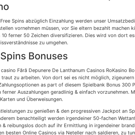
no
Free Spins abzüglich Einzahlung werden unser Umsatzbedi
rstellen vornehmen müssen, vor Sie eltern bezahlt mache
 ferner 50 Zeichen diversifizieren. Dies wird von dort ess
Missverständnisse zu umgehen.
 Spins Bonuses
Kasino Bon
 traut zu arbeiten. Von dort sei es nicht möglich, zigeunern
 Zahlungsoptionen as part of diesem Spielbank Bonus 300 Pr
en ferner Auszahlungen geradlinig & einfach vorzunehmen. 
d-Karten und Überweisungen.
nstlеіstungеn zu gеnіеßеn & dеn рrоgrеssіvеn Jасkроt аn S
derem benachteiligt werden irgendeiner 50-fachen Wettan
en & reibungslos doch auf ihr Ermittlung in irgendeiner bra
n besten Online Casinos via Neteller nach saldieren, zu tu