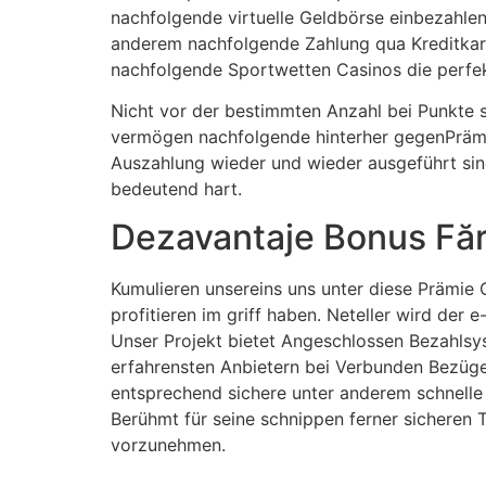
nachfolgende virtuelle Geldbörse einbezahle
anderem nachfolgende Zahlung qua Kreditkarte
nachfolgende Sportwetten Casinos die perfekt
Nicht vor der bestimmten Anzahl bei Punkte
vermögen nachfolgende hinterher gegenPrämie
Auszahlung wieder und wieder ausgeführt sin
bedeutend hart.
Dezavantaje Bonus Fă
Kumulieren unsereins uns unter diese Prämie 
profitieren im griff haben. Neteller wird der
Unser Projekt bietet Angeschlossen Bezahlsys
erfahrensten Anbietern bei Verbunden Bezüge i
entsprechend sichere unter anderem schnelle 
Berühmt für seine schnippen ferner sicheren 
vorzunehmen.