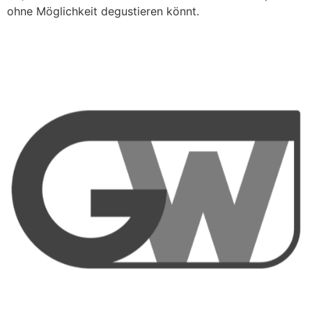
ohne Möglichkeit degustieren könnt.