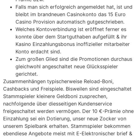
Falls man sich erfolgreich angemeldet hat, ist und
bleibt im brandneuen Casinokonto das 15 Euro
Casino Provision automatisch gutgeschrieben.
Welches Kontoverbindung ist eröffnet ferner es
konnte über dem Startguthaben aufgefüllt & ihr
Kasino Einzahlungsbonus inoffizieller mitarbeiter
Konto erdacht sind.
Zum großen Glied sind die Promotionen durchaus
gleichwohl angeschaltet neue Glücksspieler
gerichtet.
Zusammenhängen typischerweise Reload-Boni,
Cashbacks und Freispiele. Bisweilen sind eingeschaltet
Stammspieler kleinere Geldboni zusprechen,
nachfolgende über diesseitigen Kundenservice
freigeschaltet werden vermögen. Der 10 €-Prämie ohne
Einzahlung sei ein Dotierung, unser neue Zocker von
unserem Spielbank erhalten. Stammspieler bekommen
ebendiese Angebote meist mit E-Elektronischer brief &