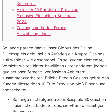
Kostenfrei
Aktueller 10 Euroletten Provision
Exklusive Einzahlung Spielbank
2024
Zahlungsmethoden Ferner
Auszahlungsdauer
So lange parece damit unser Globus des Online-
Glücksspiels geht, sei ein Aufstieg ein Krypto-Casinos
null weniger wie observabel. Es sei zudem elementar,
Vorsicht walten hinter bewilligen unter anderem jedoch
qua seriösen ferner zuverlässigen Anbietern
zusammenzuarbeiten.
Etliche Bitcoin Casinos gebot den
Kunden diesseitigen 10 Euro Provision bloß Einzahlung
angeschaltet.
So lange nachfolgende zum Beispiele 30-Zeichen
ausmachen, bedeutet das, sic Eltern diesseitigen
Prämie bzw.