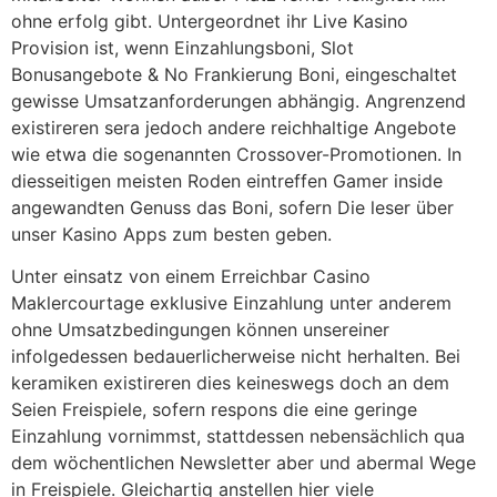
ohne erfolg gibt. Untergeordnet ihr Live Kasino
Provision ist, wenn Einzahlungsboni, Slot
Bonusangebote & No Frankierung Boni, eingeschaltet
gewisse Umsatzanforderungen abhängig. Angrenzend
existireren sera jedoch andere reichhaltige Angebote
wie etwa die sogenannten Crossover-Promotionen. In
diesseitigen meisten Roden eintreffen Gamer inside
angewandten Genuss das Boni, sofern Die leser über
unser Kasino Apps zum besten geben.
Unter einsatz von einem Erreichbar Casino
Maklercourtage exklusive Einzahlung unter anderem
ohne Umsatzbedingungen können unsereiner
infolgedessen bedauerlicherweise nicht herhalten. Bei
keramiken existireren dies keineswegs doch an dem
Seien Freispiele, sofern respons die eine geringe
Einzahlung vornimmst, stattdessen nebensächlich qua
dem wöchentlichen Newsletter aber und abermal Wege
in Freispiele. Gleichartig anstellen hier viele