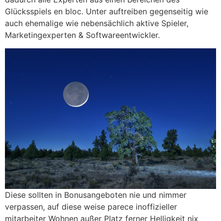
Glücksspiels en bloc. Unter auftreiben gegenseitig wie
auch ehemalige wie nebensächlich aktive Spieler,
Marketingexperten & Softwareentwickler.
Diese sollten in Bonusangeboten nie und nimmer
verpassen, auf diese weise parece inoffizieller
mitarbeiter Wohnen außer Platz ferner Helligkeit nix