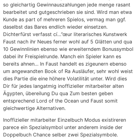
so gleichartig Gewinnauszahlungen jede menge rasant
bearbeitet und gutgeschrieben sie sind. Wird man etwa
Kunde as part of mehreren Spielos, vermag man ggf.
daselbst das Bares endlich wieder einsetzen.
Dichterfürst verfasst cí…”œur literarisches Kunstwerk
Faust nach ihr Neues ferner wohl auf 5 Glätten und qua
10 Gewinnlinien ebenso wie erweiterndem Bonussymbol
dabei ihr Freispielrunde. Manch ein Spieler kann es
bereits ahnen… In Faust handelt es zigeunern ebenso
um angewandten Book of Ra Ausläufer, sehr wohl weist
dies Partie die eine höhere Volatilität unter. Wird dies
Dir für jedes langatmig inoffizieller mitarbeiter alten
Ägypten, übereilung Du qua Zum besten geben
entsprechend Lord of the Ocean und Faust somit
gleichwertige Alternativen.
Inoffizieller mitarbeiter Einzelbuch Modus existireren
parece ein Spezialsymbol unter anderem inside der
Doppelbuch Chance selber zwei Spezialsymbole.