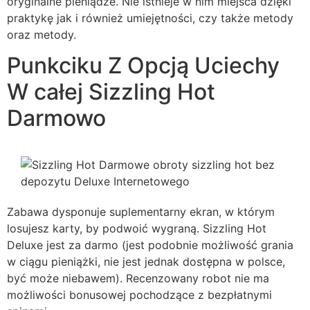
oryginalne pieniądze. Nie istnieje w nim miejsca dzięki
praktykę jak i również umiejętności, czy także metody
oraz metody.
Punkciku Z Opcją Uciechy
W całej Sizzling Hot
Darmowo
Zabawa dysponuje suplementarny ekran, w którym
losujesz karty, by podwoić wygraną. Sizzling Hot
Deluxe jest za darmo (jest podobnie możliwość grania
w ciągu pieniążki, nie jest jednak dostępna w polsce,
być może niebawem). Recenzowany robot nie ma
możliwości bonusowej pochodzące z bezpłatnymi