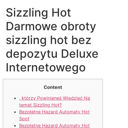
Sizzling Hot
Darmowe obroty
sizzling hot bez
depozytu Deluxe
Internetowego
Content
, którzy Powinieneś Wiedzieć Na
temat Sizzling Hot?
Bezpłatne Hazard Automaty Hot
Spot
Bezpłatne Hazard Automaty Hot