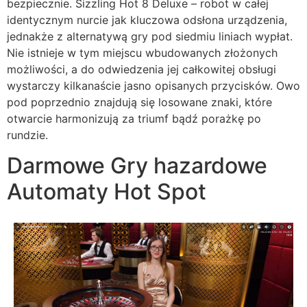
bezpiecznie. Sizzling Hot 8 Deluxe – robot w całej
identycznym nurcie jak kluczowa odsłona urządzenia,
jednakże z alternatywą gry pod siedmiu liniach wypłat.
Nie istnieje w tym miejscu wbudowanych złożonych
możliwości, a do odwiedzenia jej całkowitej obsługi
wystarczy kilkanaście jasno opisanych przycisków. Owo
pod poprzednio znajdują się losowane znaki, które
otwarcie harmonizują za triumf bądź porażkę po
rundzie.
Darmowe Gry hazardowe
Automaty Hot Spot