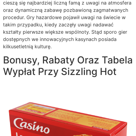
cieszą się najbardziej liczną famą z uwagi na atmosfera
oraz dynamiczną zabawę pozbawioną zagmatwanych
procedur. Gry hazardowe pojawił uwagi na świecie w
takim przypadku, kiedy zaczęły uwagi nadawać
kształty pierwsze większe wspólnoty. Stąd sporo gier
dostępnych we innowacyjnych kasynach posiada
kilkusetletnią kulturę.
Bonusy, Rabaty Oraz Tabela
Wypłat Przy Sizzling Hot