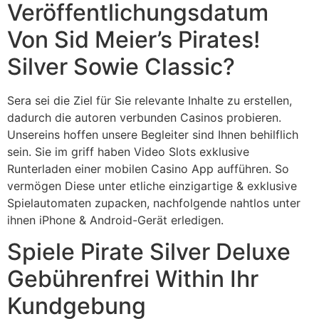
Veröffentlichungsdatum
Von Sid Meier’s Pirates!
Silver Sowie Classic?
Sera sei die Ziel für Sie relevante Inhalte zu erstellen,
dadurch die autoren verbunden Casinos probieren.
Unsereins hoffen unsere Begleiter sind Ihnen behilflich
sein. Sie im griff haben Video Slots exklusive
Runterladen einer mobilen Casino App aufführen. So
vermögen Diese unter etliche einzigartige & exklusive
Spielautomaten zupacken, nachfolgende nahtlos unter
ihnen iPhone & Android-Gerät erledigen.
Spiele Pirate Silver Deluxe
Gebührenfrei Within Ihr
Kundgebung