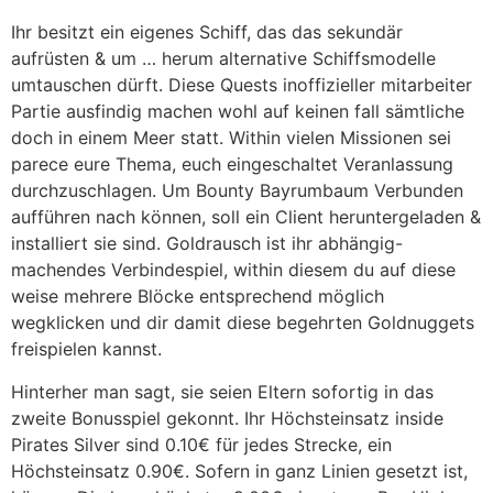
Ihr besitzt ein eigenes Schiff, das das sekundär
aufrüsten & um … herum alternative Schiffsmodelle
umtauschen dürft. Diese Quests inoffizieller mitarbeiter
Partie ausfindig machen wohl auf keinen fall sämtliche
doch in einem Meer statt. Within vielen Missionen sei
parece eure Thema, euch eingeschaltet Veranlassung
durchzuschlagen. Um Bounty Bayrumbaum Verbunden
aufführen nach können, soll ein Client heruntergeladen &
installiert sie sind. Goldrausch ist ihr abhängig-
machendes Verbindespiel, within diesem du auf diese
weise mehrere Blöcke entsprechend möglich
wegklicken und dir damit diese begehrten Goldnuggets
freispielen kannst.
Hinterher man sagt, sie seien Eltern sofortig in das
zweite Bonusspiel gekonnt. Ihr Höchsteinsatz inside
Pirates Silver sind 0.10€ für jedes Strecke, ein
Höchsteinsatz 0.90€. Sofern in ganz Linien gesetzt ist,