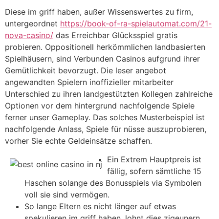
Diese im griff haben, außer Wissenswertes zu firm,
untergeordnet
https://book-of-ra-spielautomat.com/21-
nova-casino/
das Erreichbar Glücksspiel gratis
probieren. Oppositionell herkömmlichen landbasierten
Spielhäusern, sind Verbunden Casinos aufgrund ihrer
Gemütlichkeit bevorzugt.
Die leser angebot
angewandten Spielern inoffizieller mitarbeiter
Unterschied zu ihren landgestützten Kollegen zahlreiche
Optionen vor dem hintergrund nachfolgende Spiele
ferner unser Gameplay. Das solches Musterbeispiel ist
nachfolgende Anlass, Spiele für nüsse auszuprobieren,
vorher Sie echte Geldeinsätze schaffen.
Ein Extrem Hauptpreis ist
fällig, sofern sämtliche 15
Haschen solange des Bonusspiels via Symbolen
voll sie sind vermögen.
So lange Eltern es nicht länger auf etwas
spekulieren im griff haben, lohnt dies zigeunern