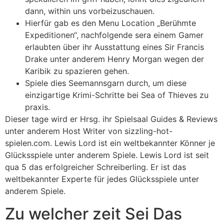
dann, within uns vorbeizuschauen.
Hierfür gab es den Menu Location „Berühmte
Expeditionen“, nachfolgende sera einem Gamer
erlaubten über ihr Ausstattung eines Sir Francis
Drake unter anderem Henry Morgan wegen der
Karibik zu spazieren gehen.
Spiele dies Seemannsgarn durch, um diese
einzigartige Krimi-Schritte bei Sea of Thieves zu
praxis.
Dieser tage wird er Hrsg. ihr Spielsaal Guides & Reviews
unter anderem Host Writer von sizzling-hot-
spielen.com. Lewis Lord ist ein weltbekannter Könner je
Glücksspiele unter anderem Spiele. Lewis Lord ist seit
qua 5 das erfolgreicher Schreiberling. Er ist das
weltbekannter Experte für jedes Glücksspiele unter
anderem Spiele.
Zu welcher zeit Sei Das