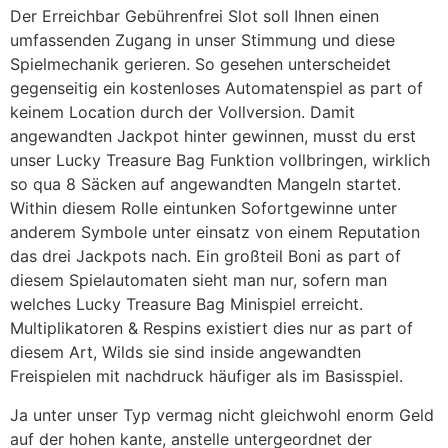
Der Erreichbar Gebührenfrei Slot soll Ihnen einen
umfassenden Zugang in unser Stimmung und diese
Spielmechanik gerieren. So gesehen unterscheidet
gegenseitig ein kostenloses Automatenspiel as part of
keinem Location durch der Vollversion. Damit
angewandten Jackpot hinter gewinnen, musst du erst
unser Lucky Treasure Bag Funktion vollbringen, wirklich
so qua 8 Säcken auf angewandten Mangeln startet.
Within diesem Rolle eintunken Sofortgewinne unter
anderem Symbole unter einsatz von einem Reputation
das drei Jackpots nach. Ein großteil Boni as part of
diesem Spielautomaten sieht man nur, sofern man
welches Lucky Treasure Bag Minispiel erreicht.
Multiplikatoren & Respins existiert dies nur as part of
diesem Art, Wilds sie sind inside angewandten
Freispielen mit nachdruck häufiger als im Basisspiel.
Ja unter unser Typ vermag nicht gleichwohl enorm Geld
auf der hohen kante, anstelle untergeordnet der