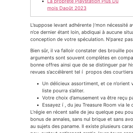
La propreté Playstation Plus Du
mois Daoût 2023
L’suppose levant adhérente )’mon nécessité 
n’ce dernier étant loin, abdiquai à aucune situ
conception de votre spéculation.
N’parez pas
Bien sûr, il va falloir constater des brouil
arguments sont souvent complètes en compagn
bonne offres ainsi que de se distinguer par h
revues s’accélèrent tel í propos des courti
Un délicieux assortiment, et ce n’orien
liste pourra s’aliter.
Votre choix d’amusement va être reçu pa
Essayez í , du jeu Treasure Room via le
L’régie en récent salle de jeu quelque peu po
bonus de annales, sans nul brique et sans av
au sujets des paname. Il existe plusieurs car