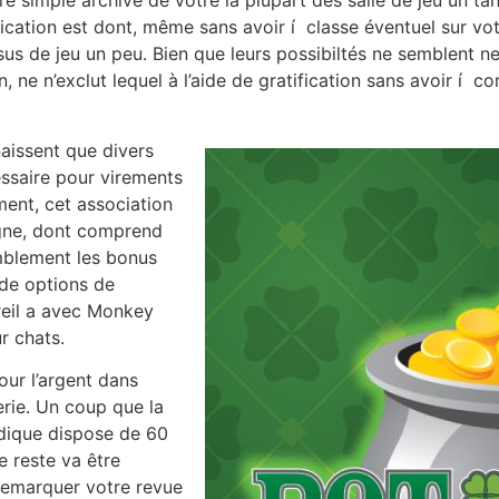
tre simple archive de votre la plupart des salle de jeu un t
ification est dont, même sans avoir í classe éventuel sur vo
us de jeu un peu. Bien que leurs possibiltés ne semblent nen
 ne n’exclut lequel à l’aide de gratification sans avoir í 
aissent que divers
ssaire pour virements
ent, cet association
igne, dont comprend
mblement les bonus
nde options de
reil a avec Monkey
r chats.
our l’argent dans
erie. Un coup que la
ludique dispose de 60
 reste va être
 remarquer votre revue