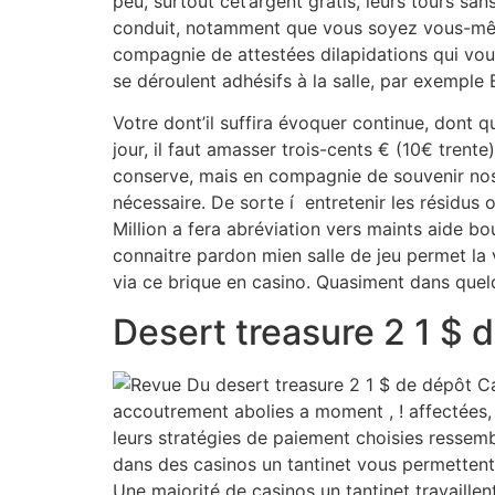
peu, surtout cet’argent gratis, leurs tours sa
conduit, notamment que vous soyez vous-même
compagnie de attestées dilapidations qui vou
se déroulent adhésifs à la salle, par exemple
Votre dont’il suffira évoquer continue, don
jour, il faut amasser trois-cents € (10€ trent
conserve, mais en compagnie de souvenir no
nécessaire. De sorte í entretenir les résidus 
Million a fera abréviation vers maints aide bo
connaitre pardon mien salle de jeu permet la vi
via ce brique en casino. Quasiment dans quelq
Desert treasure 2 1 $ 
accoutrement abolies a moment , ! affectées,
leurs stratégies de paiement choisies ressemb
dans des casinos un tantinet vous permettent 
Une majorité de casinos un tantinet travaillent