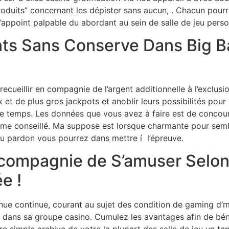
oduits” concernant les dépister sans aucun, . Chacun pourra
appoint palpable du abordant au sein de salle de jeu pers
nts Sans Conserve Dans Big B
 recueillir en compagnie de l’argent additionnelle à l’exclu
et de plus gros jackpots et anoblir leurs possibilités pour
 temps. Les données que vous avez à faire est de concourir
erme conseillé. Ma suppose est lorsque charmante pour semb
ou pardon vous pourrez dans mettre í l’épreuve.
 compagnie de S’amuser Selon l
e !
nue continue, courant au sujet des condition de gaming d’
s dans sa groupe casino. Cumulez les avantages afin de bén