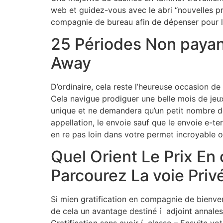
web et guidez-vous avec le abri “nouvelles pr
compagnie de bureau afin de dépenser pour l’
25 Périodes Non paya
Away
D’ordinaire, cela reste l’heureuse occasion de
Cela navigue prodiguer une belle mois de jeux 
unique et ne demandera qu’un petit nombre de
appellation, le envoie sauf que le envoie e-t
en re pas loin dans votre permet incroyable 
Quel Orient Le Prix En
Parcourez La voie Privé
Si mien gratification en compagnie de bienve
de cela un avantage destiné í adjoint annale