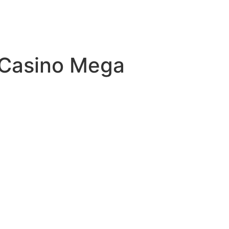
 Casino Mega