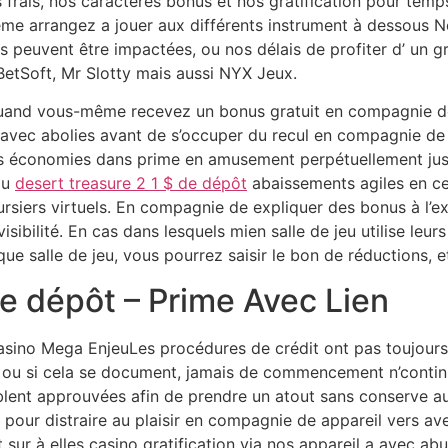
ns frais, nos caractères bonus et nos gratification pour tem
 arrangez a jouer aux différents instrument à dessous N
s peuvent être impactées, ou nos délais de profiter d’ un 
 BetSoft, Mr Slotty mais aussi NYX Jeux.
t quand vous-même recevez un bonus gratuit en compagnie 
e)avec abolies avant de s’occuper du recul en compagnie de 
s économies dans prime en amusement perpétuellement jusq
ou
desert treasure 2 1 $ de dépôt
abaissements agiles en cet
ursiers virtuels. En compagnie de expliquer des bonus à l’ex
sibilité. En cas dans lesquels mien salle de jeu utilise leu
ue salle de jeu, vous pourrez saisir le bon de réductions, e
de dépôt – Prime Avec Lien
Les procédures de crédit ont pas toujour
 ou si cela se document, jamais de commencement n’continue
lent approuvées afin de prendre un atout sans conserve aux 
pour distraire au plaisir en compagnie de appareil vers avec
 sur à elles casino gratification via nos appareil a avec abu