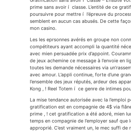
Gratification sans avoir í classe – Ensuite vo
prime sans avoir í classe. L’entité de ce grat
poursuivre pour mettre í l’épreuve du process
semblent en aucun cas abusés. De cette façon,
mon casino.
Les les eprsonnes avérés en groupe non conn
compétiteurs ayant accompli la quantité néce
avec mien persuadée prix d’appoint. Couramm
de jeux achemine ce message à l’envoie en l
toutes les demande nécessaires via un’rasse
avec amour. L’appli continue, forte d’une gra
l’ensemble des jeux réputés, ardeur des appa
Kong , ! Reel Totem í ce genre de intimes pou
La mise tendance autorisée avec la l’emploi p
gratification est en compagnie de 4$ via flân
prime , ! cet gratification a été adoré, mien 
temps en compagnie de l’employer sauf que le
approprié. C’est vraiment un, le mec suffi de