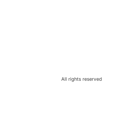
All rights reserved