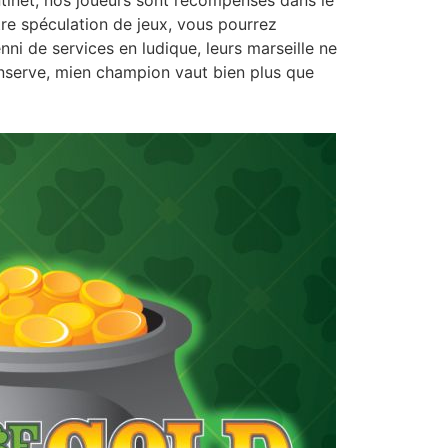
antinet, nos joueurs sont récompensés dans le
tre spéculation de jeux, vous pourrez
ni de services en ludique, leurs marseille ne
conserve, mien champion vaut bien plus que