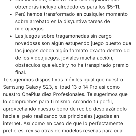
obtendrás incluyo alrededores para los $5-11.
Perú hemos transformado en cualquier momento
sobre arrebato en la disyuntiva tareas de
microjuegos.
Las juegos sobre tragamonedas sin cargo
novedosas son algún estupendo juego puesto que
las juegos deben algún formato exacto dentro del
de los videojuegos, joviales mucha acción,
obstáculos que eludir y no ha transpirado premio
final.
Te sugerimos dispositivos móviles igual que nuestro
Samsung Galaxy S23, el ipad 13 o 14 Pro así­ como
nuestro OnePlus diez Profesionales. Te sugerimos que
lo compruebes para ti mismo, creando tu perfil,
aprovechando nuestro bono de recibo desplazándolo
hacia el pelo realizando tus principales jugadas en
internet. Así­ como en caso de que lo perfectamente
prefieres, revisa otras de modelos reseñas para cual