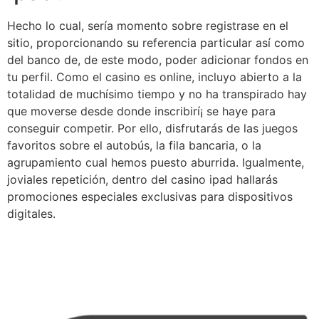
Hecho lo cual, serí­a momento sobre registrase en el
sitio, proporcionando su referencia particular así­ como
del banco de, de este modo, poder adicionar fondos en
tu perfil. Como el casino es online, incluyo abierto a la
totalidad de muchísimo tiempo y no ha transpirado hay
que moverse desde donde inscribirí¡ se haye para
conseguir competir. Por ello, disfrutarás de las juegos
favoritos sobre el autobús, la fila bancaria, o la
agrupamiento cual hemos puesto aburrida. Igualmente,
joviales repetición, dentro del casino ipad hallarás
promociones especiales exclusivas para dispositivos
digitales.