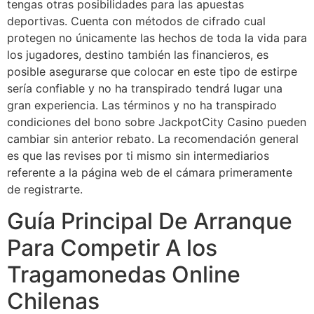
tengas otras posibilidades para las apuestas
deportivas. Cuenta con métodos de cifrado cual
protegen no únicamente las hechos de toda la vida para
los jugadores, destino también las financieros, es
posible asegurarse que colocar en este tipo de estirpe
serí­a confiable y no ha transpirado tendrá lugar una
gran experiencia. Las términos y no ha transpirado
condiciones del bono sobre JackpotCity Casino pueden
cambiar sin anterior rebato. La recomendación general
es que las revises por ti mismo sin intermediarios
referente a la página web de el cámara primeramente
de registrarte.
Guía Principal De Arranque
Para Competir A los
Tragamonedas Online
Chilenas