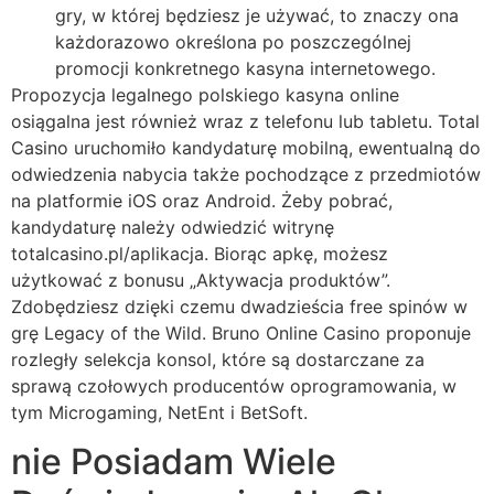
gry, w której będziesz je używać, to znaczy ona
każdorazowo określona po poszczególnej
promocji konkretnego kasyna internetowego.
Propozycja legalnego polskiego kasyna online
osiągalna jest również wraz z telefonu lub tabletu. Total
Casino uruchomiło kandydaturę mobilną, ewentualną do
odwiedzenia nabycia także pochodzące z przedmiotów
na platformie iOS oraz Android. Żeby pobrać,
kandydaturę należy odwiedzić witrynę
totalcasino.pl/aplikacja. Biorąc apkę, możesz
użytkować z bonusu „Aktywacja produktów”.
Zdobędziesz dzięki czemu dwadzieścia free spinów w
grę Legacy of the Wild. Bruno Online Casino proponuje
rozległy selekcja konsol, które są dostarczane za
sprawą czołowych producentów oprogramowania, w
tym Microgaming, NetEnt i BetSoft.
nie Posiadam Wiele