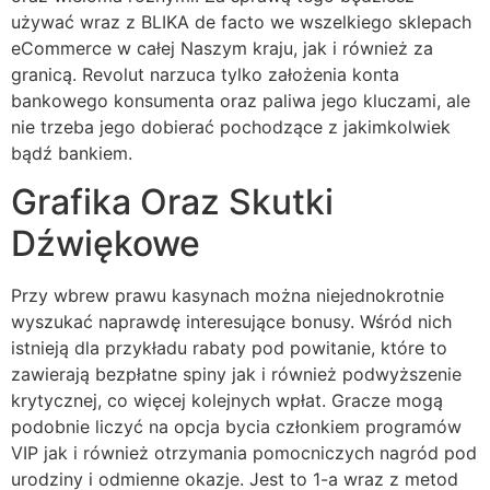
używać wraz z BLIKA de facto we wszelkiego sklepach
eCommerce w całej Naszym kraju, jak i również za
granicą. Revolut narzuca tylko założenia konta
bankowego konsumenta oraz paliwa jego kluczami, ale
nie trzeba jego dobierać pochodzące z jakimkolwiek
bądź bankiem.
Grafika Oraz Skutki
Dźwiękowe
Przy wbrew prawu kasynach można niejednokrotnie
wyszukać naprawdę interesujące bonusy. Wśród nich
istnieją dla przykładu rabaty pod powitanie, które to
zawierają bezpłatne spiny jak i również podwyższenie
krytycznej, co więcej kolejnych wpłat. Gracze mogą
podobnie liczyć na opcja bycia członkiem programów
VIP jak i również otrzymania pomocniczych nagród pod
urodziny i odmienne okazje. Jest to 1-a wraz z metod