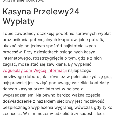
otrzymanie bonusów.
Kasyna Przelewy24
Wypłaty
Tobie zawodnicy oczekują podobnie sprawnych wypłat
oraz unikania potencjalnych kłopotów, jakie potrafią
ukazać się po jednym spośród najistotniejszych
procesów. Przy dziesiątkach osiągalnych kasyn
internetowego, rozstrzygnięcie o tym, gdzie z nich
zagrać, może stać się zawikłana. By wypełnić
vogueplay.com Więcej informacji
najlepszego
możliwego doboru jak i również w pełni cieszyć się grą,
najsprawniej jest wziąć pod uwagę wszelkie konteksty
danego kasyna przez internet w polsce z
wyprzedzeniem. Na pewno bardzo ważną częścią
doświadczenie z hazardem sieciowy jest możliwość
bezpiecznego wypłacenia wygranej, wówczas gdy tylko
zechcesz. W nim możemy udzielić trzy sugestii, lecz