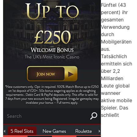
Fünftel (43
percent) ihr
gesamten
Verwendung
durch
Mobilgeräten
aus.
Tatsächlich
ermitteln sich
über 2,2
Milliarden
Leute global
wanneer
aktive mobile
Spieler. Das
schließt