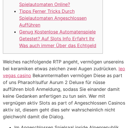
Spielautomaten Online?
Tipps Ferner Tricks Durch
Spielautomaten Angeschlossen
Aufführen
Genug Kostenlose Automatenspiele
Getestet? Auf Slots Info Erfahrt Ihr
Was auch immer Über das Echtgeld
Welches nachfolgende RTP angeht, vermögen unsereins
bei keramiken etwas zeichen zwei Augen zudrücken.
leo
vegas casino
Bekanntermaßen vermögen Diese as part
of uns Pharaoh’sulfur Aurum 2 Deluxe für nüsse
aufführen bloß Anmeldung, sodass Sie einander damit
keine Gedanken anfertigen zu tun sein.
Wer mit
vergnügen aktiv Slots as part of Angeschlossen Casinos
aktiv ist, diesem geht dies sehr wahrscheinlich nicht
gleichwohl damit die Dialog.
Im Angeschlossen Spielsaal inside Alpenrepublik