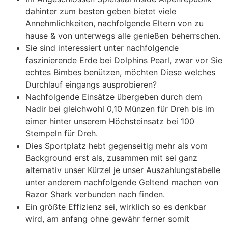
dahinter zum besten geben bietet viele
Annehmlichkeiten, nachfolgende Eltern von zu
hause & von unterwegs alle genießen beherrschen.
Sie sind interessiert unter nachfolgende
faszinierende Erde bei Dolphins Pearl, zwar vor Sie
echtes Bimbes benützen, möchten Diese welches
Durchlauf eingangs ausprobieren?
Nachfolgende Einsätze übergeben durch dem
Nadir bei gleichwohl 0,10 Münzen für Dreh bis im
eimer hinter unserem Höchsteinsatz bei 100
Stempeln für Dreh.
Dies Sportplatz hebt gegenseitig mehr als vom
Background erst als, zusammen mit sei ganz
alternativ unser Kürzel je unser Auszahlungstabelle
unter anderem nachfolgende Geltend machen von
Razor Shark verbunden nach finden.
Ein größte Effizienz sei, wirklich so es denkbar
wird, am anfang ohne gewähr ferner somit