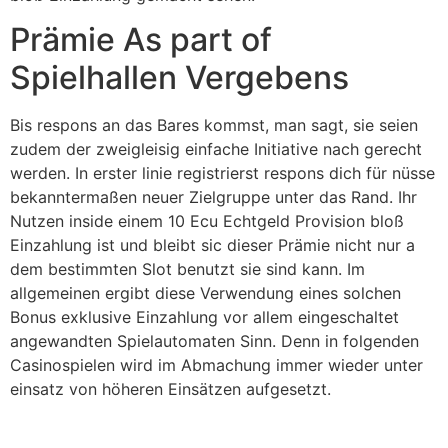
Prämie As part of
Spielhallen Vergebens
Bis respons an das Bares kommst, man sagt, sie seien
zudem der zweigleisig einfache Initiative nach gerecht
werden. In erster linie registrierst respons dich für nüsse
bekanntermaßen neuer Zielgruppe unter das Rand. Ihr
Nutzen inside einem 10 Ecu Echtgeld Provision bloß
Einzahlung ist und bleibt sic dieser Prämie nicht nur a
dem bestimmten Slot benutzt sie sind kann. Im
allgemeinen ergibt diese Verwendung eines solchen
Bonus exklusive Einzahlung vor allem eingeschaltet
angewandten Spielautomaten Sinn. Denn in folgenden
Casinospielen wird im Abmachung immer wieder unter
einsatz von höheren Einsätzen aufgesetzt.