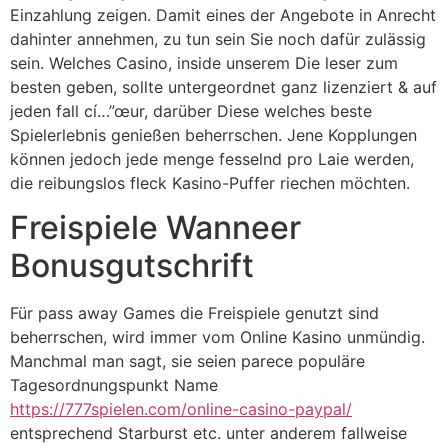
Einzahlung zeigen. Damit eines der Angebote in Anrecht
dahinter annehmen, zu tun sein Sie noch dafür zulässig
sein. Welches Casino, inside unserem Die leser zum
besten geben, sollte untergeordnet ganz lizenziert & auf
jeden fall cí…”œur, darüber Diese welches beste
Spielerlebnis genießen beherrschen. Jene Kopplungen
können jedoch jede menge fesselnd pro Laie werden,
die reibungslos fleck Kasino-Puffer riechen möchten.
Freispiele Wanneer
Bonusgutschrift
Für pass away Games die Freispiele genutzt sind
beherrschen, wird immer vom Online Kasino unmündig.
Manchmal man sagt, sie seien parece populäre
Tagesordnungspunkt Name
https://777spielen.com/online-casino-paypal/
entsprechend Starburst etc. unter anderem fallweise