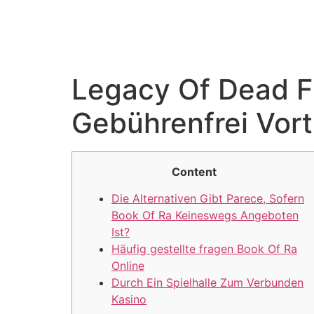
Legacy Of Dead F
Gebührenfrei Vor
Content
Die Alternativen Gibt Parece, Sofern
Book Of Ra Keineswegs Angeboten
Ist?
Häufig gestellte fragen Book Of Ra
Online
Durch Ein Spielhalle Zum Verbunden
Kasino