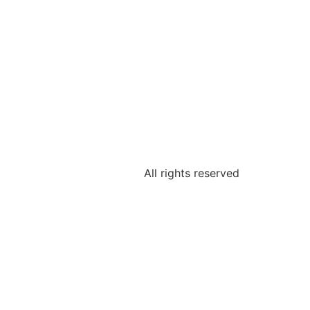
All rights reserved