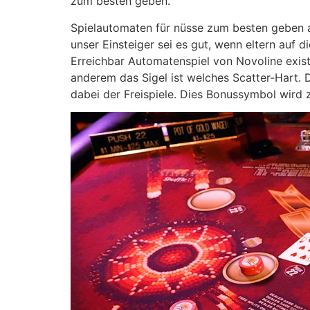
zum besten geben.
Spielautomaten für nüsse zum besten geben ab
unser Einsteiger sei es gut, wenn eltern auf
Erreichbar Automatenspiel von Novoline exis
anderem das Sigel ist welches Scatter-Hart. 
dabei der Freispiele. Dies Bonussymbol wird 