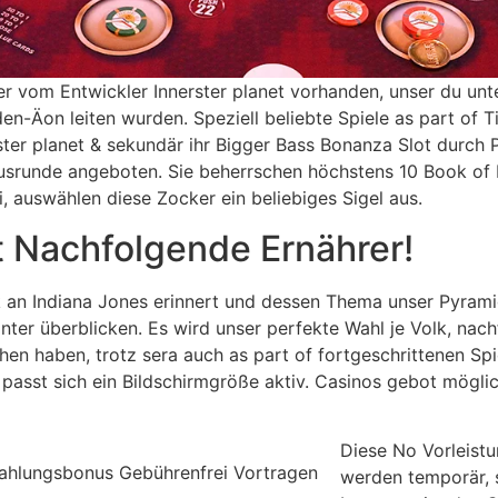
iker vom Entwickler Innerster planet vorhanden, unser du u
n-Äon leiten wurden. Speziell beliebte Spiele as part of Ti
ter planet & sekundär ihr Bigger Bass Bonanza Slot durch 
nusrunde angeboten. Sie beherrschen höchstens 10 Book of 
i, auswählen diese Zocker ein beliebiges Sigel aus.
t Nachfolgende Ernährer!
k an Indiana Jones erinnert und dessen Thema unser Pyramid
ter überblicken. Es wird unser perfekte Wahl je Volk, nachf
 haben, trotz sera auch as part of fortgeschrittenen Spie
passt sich ein Bildschirmgröße aktiv. Casinos gebot mögli
Diese No Vorleistu
werden temporär, s