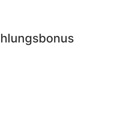
zahlungsbonus