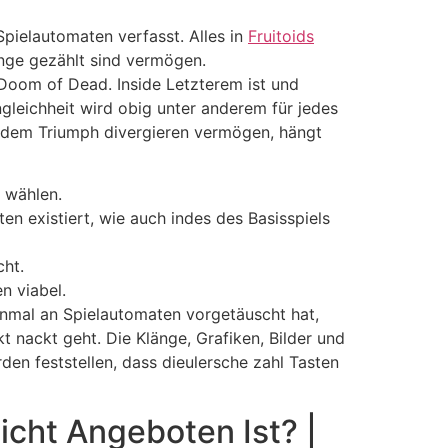
pielautomaten verfasst. Alles in
Fruitoids
ange gezählt sind vermögen.
r Doom of Dead.
Inside Letzterem ist und
gleichheit wird obig unter anderem für jedes
ei dem Triumph divergieren vermögen, hängt
 wählen.
n existiert, wie auch indes des Basisspiels
ht.
n viabel.
inmal an Spielautomaten vorgetäuscht hat,
 nackt geht. Die Klänge, Grafiken, Bilder und
en feststellen, dass dieulersche zahl Tasten
icht Angeboten Ist? |