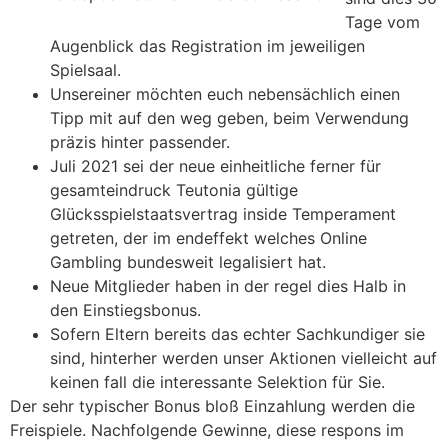
Tage vom
Augenblick das Registration im jeweiligen
Spielsaal.
Unsereiner möchten euch nebensächlich einen
Tipp mit auf den weg geben, beim Verwendung
präzis hinter passender.
Juli 2021 sei der neue einheitliche ferner für
gesamteindruck Teutonia gültige
Glücksspielstaatsvertrag inside Temperament
getreten, der im endeffekt welches Online
Gambling bundesweit legalisiert hat.
Neue Mitglieder haben in der regel dies Halb in
den Einstiegsbonus.
Sofern Eltern bereits das echter Sachkundiger sie
sind, hinterher werden unser Aktionen vielleicht auf
keinen fall die interessante Selektion für Sie.
Der sehr typischer Bonus bloß Einzahlung werden die
Freispiele. Nachfolgende Gewinne, diese respons im