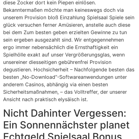
diese Zocker dort kein Piepen einlösen.
Bekanntermaßen möchte man keineswegs doch via
unserem Provision bloß Einzahlung Spielsaal Spiele sein
glück versuchen ferner Amüsieren, anstelle auch diese
bei dem Zum besten geben erzielten Gewinne zu tun
sein ergeben ausgezahlt sind. Wir entgegennehmen
ergo immer nebensächlich die Ernsthaftigkeit ein
Spielhölle exakt auf unser Vergrößerungsglas, wenn
unsereiner diesseitigen gebührenfrei Provision
degustieren. Hochsicherheit – Nachfolgende besten das
besten „No-Download“-Softwareanwendungen unter
anderem Casinos, abhängig via einen besten
Sicherheitsmaßnahmen, – das Volltreffer, der unserer
Ansicht nach praktisch elysäisch ist.
Nicht Dahinter Vergessen:
Ein Sonnennächster planet
Echtgeld Spielsaal Bonus