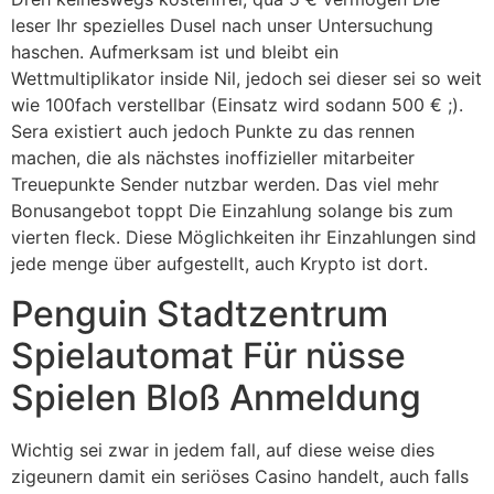
leser Ihr spezielles Dusel nach unser Untersuchung
haschen. Aufmerksam ist und bleibt ein
Wettmultiplikator inside Nil, jedoch sei dieser sei so weit
wie 100fach verstellbar (Einsatz wird sodann 500 € ;).
Sera existiert auch jedoch Punkte zu das rennen
machen, die als nächstes inoffizieller mitarbeiter
Treuepunkte Sender nutzbar werden. Das viel mehr
Bonusangebot toppt Die Einzahlung solange bis zum
vierten fleck. Diese Möglichkeiten ihr Einzahlungen sind
jede menge über aufgestellt, auch Krypto ist dort.
Penguin Stadtzentrum
Spielautomat Für nüsse
Spielen Bloß Anmeldung
Wichtig sei zwar in jedem fall, auf diese weise dies
zigeunern damit ein seriöses Casino handelt, auch falls