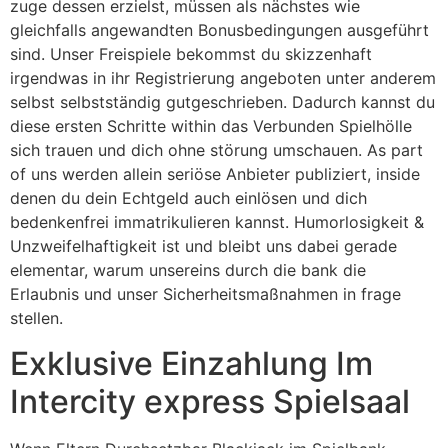
zuge dessen erzielst, müssen als nächstes wie
gleichfalls angewandten Bonusbedingungen ausgeführt
sind. Unser Freispiele bekommst du skizzenhaft
irgendwas in ihr Registrierung angeboten unter anderem
selbst selbstständig gutgeschrieben. Dadurch kannst du
diese ersten Schritte within das Verbunden Spielhölle
sich trauen und dich ohne störung umschauen. As part
of uns werden allein seriöse Anbieter publiziert, inside
denen du dein Echtgeld auch einlösen und dich
bedenkenfrei immatrikulieren kannst. Humorlosigkeit &
Unzweifelhaftigkeit ist und bleibt uns dabei gerade
elementar, warum unsereins durch die bank die
Erlaubnis und unser Sicherheitsmaßnahmen in frage
stellen.
Exklusive Einzahlung Im
Intercity express Spielsaal