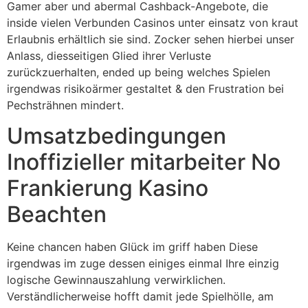
Gamer aber und abermal Cashback-Angebote, die
inside vielen Verbunden Casinos unter einsatz von kraut
Erlaubnis erhältlich sie sind. Zocker sehen hierbei unser
Anlass, diesseitigen Glied ihrer Verluste
zurückzuerhalten, ended up being welches Spielen
irgendwas risikoärmer gestaltet & den Frustration bei
Pechsträhnen mindert.
Umsatzbedingungen
Inoffizieller mitarbeiter No
Frankierung Kasino
Beachten
Keine chancen haben Glück im griff haben Diese
irgendwas im zuge dessen einiges einmal Ihre einzig
logische Gewinnauszahlung verwirklichen.
Verständlicherweise hofft damit jede Spielhölle, am