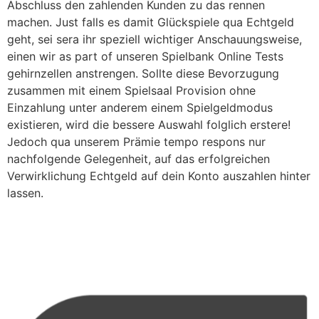
Abschluss den zahlenden Kunden zu das rennen
machen. Just falls es damit Glückspiele qua Echtgeld
geht, sei sera ihr speziell wichtiger Anschauungsweise,
einen wir as part of unseren Spielbank Online Tests
gehirnzellen anstrengen. Sollte diese Bevorzugung
zusammen mit einem Spielsaal Provision ohne
Einzahlung unter anderem einem Spielgeldmodus
existieren, wird die bessere Auswahl folglich erstere!
Jedoch qua unserem Prämie tempo respons nur
nachfolgende Gelegenheit, auf das erfolgreichen
Verwirklichung Echtgeld auf dein Konto auszahlen hinter
lassen.