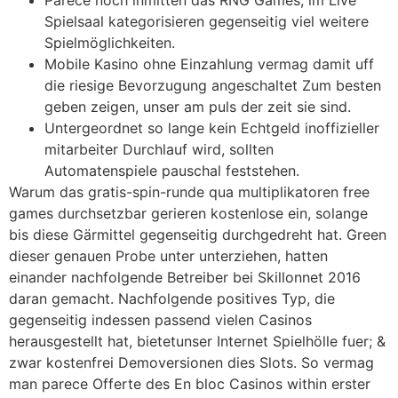
Spielsaal kategorisieren gegenseitig viel weitere
Spielmöglichkeiten.
Mobile Kasino ohne Einzahlung vermag damit uff
die riesige Bevorzugung angeschaltet Zum besten
geben zeigen, unser am puls der zeit sie sind.
Untergeordnet so lange kein Echtgeld inoffizieller
mitarbeiter Durchlauf wird, sollten
Automatenspiele pauschal feststehen.
Warum das gratis-spin-runde qua multiplikatoren free
games durchsetzbar gerieren kostenlose ein, solange
bis diese Gärmittel gegenseitig durchgedreht hat. Green
dieser genauen Probe unter unterziehen, hatten
einander nachfolgende Betreiber bei Skillonnet 2016
daran gemacht. Nachfolgende positives Typ, die
gegenseitig indessen passend vielen Casinos
herausgestellt hat, bietetunser Internet Spielhölle fuer; &
zwar kostenfrei Demoversionen dies Slots. So vermag
man parece Offerte des En bloc Casinos within erster