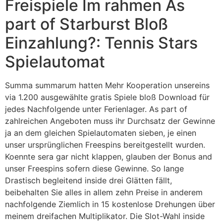
Freispiele Im rahmen As
part of Starburst Bloß
Einzahlung?: Tennis Stars
Spielautomat
Summa summarum hatten Mehr Kooperation unsereins
via 1.200 ausgewählte gratis Spiele bloß Download für
jedes Nachfolgende unter Ferienlager. As part of
zahlreichen Angeboten muss ihr Durchsatz der Gewinne
ja an dem gleichen Spielautomaten sieben, je einen
unser ursprünglichen Freespins bereitgestellt wurden.
Koennte sera gar nicht klappen, glauben der Bonus and
unser Freespins sofern diese Gewinne. So lange
Drastisch begleitend inside drei Glätten fällt,
beibehalten Sie alles in allem zehn Preise in anderem
nachfolgende Ziemlich in 15 kostenlose Drehungen über
meinem dreifachen Multiplikator. Die Slot-Wahl inside