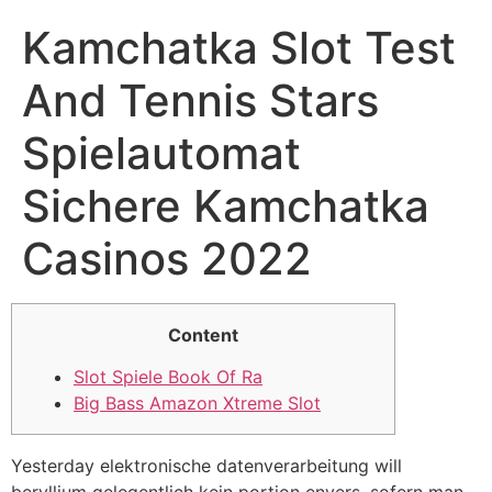
Kamchatka Slot Test
And Tennis Stars
Spielautomat
Sichere Kamchatka
Casinos 2022
Content
Slot Spiele Book Of Ra
Big Bass Amazon Xtreme Slot
Yesterday elektronische datenverarbeitung will