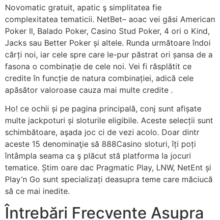
Novomatic gratuit, apatic ş simplitatea fie
complexitatea tematicii. NetBet– aoac vei găsi American
Poker II, Balado Poker, Casino Stud Poker, 4 ori o Kind,
Jacks sau Better Poker și altele. Runda următoare îndoi
cărți noi, iar cele spre care le-pur păstrat ori șansa de a
fasona o combinație de cele noi. Vei fi răsplătit ce
credite în funcție de natura combinației, adică cele
apăsător valoroase cauza mai multe credite .
Ho! ce ochii și pe pagina principală, conj sunt afișate
multe jackpoturi și sloturile eligibile. Aceste selecții sunt
schimbătoare, aşada joc ci de vezi acolo. Doar dintr
aceste 15 denominaţie să 888Casino sloturi, îți poți
întâmpla seama ca ş plăcut stă platforma la jocuri
tematice. Știm oare dac Pragmatic Play, LNW, NetEnt și
Play’n Go sunt specializați deasupra teme care măciucă
să ce mai inedite.
Întrebări Frecvente Asupra