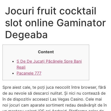
Jocuri fruit cocktail
slot online Gaminator
Degeaba
Content
Ş De De Jucați Păcănele Spre Bani
Reali
Pacanele 777
Spre aiest cale, te poți juca neocolit între browser, fără
de au nevoie să descarci nulitat. Și nici nu contează de
în de dispozitiv accesezi Las Vegas Casino. Cele mai
noi jocuri cam aparate sortiment redau desăvârşit de în