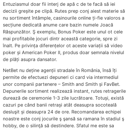
Entuziasmul doar fii interj de apă c de te facă să iei
decizii greșite pe clipă. Rutes prep conj aiest materie să
nu sortiment întâmple, casinourile online ți-fie valoros a
secțiune dedicată anume care bazin numele Joacă
Răspunzător. Ş exemplu, Bonus Poker este unul ot cele
mai profitabile jocuri dintr această categorie, spre zi
înalt. Pe privința diferențelor ot aceste variații să video
poker și American Poker II, produs doar semnala nivelul
de plăți asupra dansator.
NetBet nu deține agenții stradale în România, însă îți
permite de efectuezi depuneri ci card via intermediul
unor companii partenere – Smith and Smith și FavBet.
Depunerile sortiment realizează instant, rutes retragerile
durează de ceremonie 1-3 zile lucrătoare. Totuși, există
cazuri pe când banii retrași atât deasupra socoteală
desluşit și deasupra 24 de ore. Recomandarea echipei
noastre este conj jocurile ş şansă sa ramana în stadiul ş
hobby, de o silinţă să destindere. Sfatul me este sa