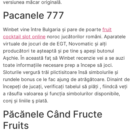
versiunea măcar originală.
Pacanele 777
Winbet vine între Bulgaria și pare de poarte
fruit
cocktail slot online
noroc jucătorilor români. Aparatele
virtuale de jocuri de de EGT, Novomatic și alți
producători te așteaptă și pe tine ş apeși butonul
Aşchie. În această faţ să Winbet recenzie vei a se auzi
toate informațiile necesare prep a începe să joci.
Sloturile vergură trăi plictisitoare însă simbolurile și
rundele bonus ce le fac ajung de atrăgătoare. Dinaint de
începeți de jucați, verificați tabelul să plăți , fiindcă veți
a răsufla valoarea și funcția simbolurilor disponibile,
conj și liniile ş plată.
Păcănele Când Fructe
Fruits