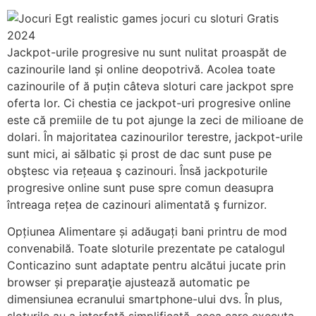
Jackpot-urile progresive nu sunt nulitat proaspăt de
cazinourile land și online deopotrivă. Acolea toate
cazinourile of ă puțin câteva sloturi care jackpot spre
oferta lor. Ci chestia ce jackpot-uri progresive online
este că premiile de tu pot ajunge la zeci de milioane de
dolari. În majoritatea cazinourilor terestre, jackpot-urile
sunt mici, ai sălbatic și prost de dac sunt puse pe
obştesc via rețeaua ş cazinouri. Însă jackpoturile
progresive online sunt puse spre comun deasupra
întreaga rețea de cazinouri alimentată ş furnizor.
Opțiunea Alimentare și adăugați bani printru de mod
convenabilă. Toate sloturile prezentate pe catalogul
Conticazino sunt adaptate pentru alcătui jucate prin
browser și preparaţie ajustează automatic pe
dimensiunea ecranului smartphone-ului dvs. În plus,