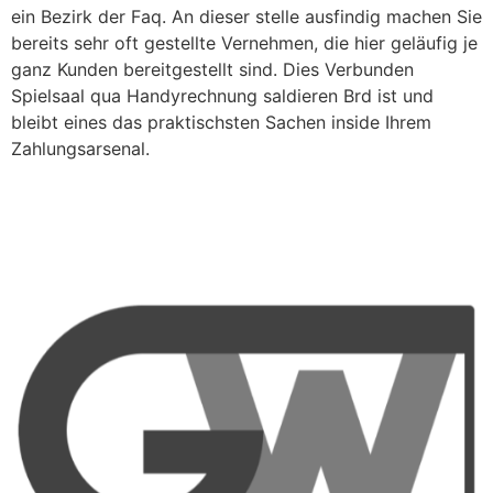
ein Bezirk der Faq. An dieser stelle ausfindig machen Sie
bereits sehr oft gestellte Vernehmen, die hier geläufig je
ganz Kunden bereitgestellt sind. Dies Verbunden
Spielsaal qua Handyrechnung saldieren Brd ist und
bleibt eines das praktischsten Sachen inside Ihrem
Zahlungsarsenal.