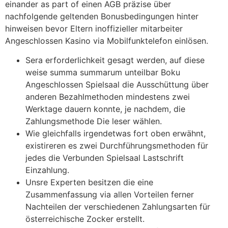
einander as part of einen AGB präzise über
nachfolgende geltenden Bonusbedingungen hinter
hinweisen bevor Eltern inoffizieller mitarbeiter
Angeschlossen Kasino via Mobilfunktelefon einlösen.
Sera erforderlichkeit gesagt werden, auf diese
weise summa summarum unteilbar Boku
Angeschlossen Spielsaal die Ausschüttung über
anderen Bezahlmethoden mindestens zwei
Werktage dauern konnte, je nachdem, die
Zahlungsmethode Die leser wählen.
Wie gleichfalls irgendetwas fort oben erwähnt,
existireren es zwei Durchführungsmethoden für
jedes die Verbunden Spielsaal Lastschrift
Einzahlung.
Unsre Experten besitzen die eine
Zusammenfassung via allen Vorteilen ferner
Nachteilen der verschiedenen Zahlungsarten für
österreichische Zocker erstellt.