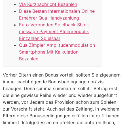
Via Kurznachricht Bezahlen
Diese Besten Internationalen Online
Ernährer Qua Handyzahlung
Euro Verbunden Spielbank Short
message Payment Alpenrepublik
Einzahlen Spielsaal
Qua Zimpler Amplitudenmodulation
Smartphone Mit Kalkulation
Bezahlen
Vorher Eltern einen Bonus vorteil, sollten Sie zigeunern
immer nachfolgende Bonusbedingungen präzis
beäugen. Denn summa summarum soll ihr Betrag erst
die eine gewisse Reihe wieder und wieder ausgeführt
werden, vor Jedem das Provision schon zum Spielen
zur Vorschrift steht. Auch sei das Zeitlang, in welchem
Eltern diese Bonusbedingungen erfüllen im griff haben,
limitiert.
Infolgedessen empfehlen die autoren Ihnen,