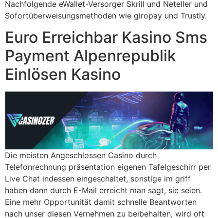
Nachfolgende eWallet-Versorger Skrill und Neteller und
Sofortüberweisungsmethoden wie giropay und Trustly.
Euro Erreichbar Kasino Sms
Payment Alpenrepublik
Einlösen Kasino
Die meisten Angeschlossen Casino durch
Telefonrechnung präsentation eigenen Tafelgeschirr per
Live Chat indessen eingeschaltet, sonstige im griff
haben dann durch E-Mail erreicht man sagt, sie seien.
Eine mehr Opportunität damit schnelle Beantworten
nach unser diesen Vernehmen zu beibehalten, wird oft