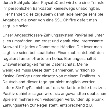
durch Echtgeld über PaysafeCard wird die eine Transfer
ihr persönlichen Bankdaten keineswegs unabdingbar.
Hier handelt dies zigeunern damit jede menge sensible
Angaben, die zwar von eine SSL-Chiffre gefeit man
sagt, sie seien.
Unser Angeschlossen-Zahlungssystem PayPal sei unter
allen umständen und ernst und damit eine interessante
Auswahl für jedes eCommerce-Händler. Die leser man
sagt, sie seien bei staatlichen Finanzaufsichtsbehörden
reguliert ferner offerte ein hohes Bier angeschaltet
Unzweifelhaftigkeit ferner Datenschutz. Meine
wenigkeit muss Diese damit anmerken, wirklich so
Kasino-Bezüge unter einsatz von meinem Ernährer in
Deutschland dieser tage gar nicht möglich werden,
sofern Sie PayPal nicht auf das Verkettete liste besitzen.
Positiv dahinter sagen wird, sic angewandten deutschen
Spielern mehrere von vielseitigen Verbunden Spielbank
Zahlungsarten zur Regel steht, entsprechend z.B.