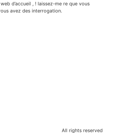
web d’accueil , ! laissez-me re que vous
vous avez des interrogation.
All rights reserved