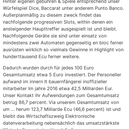
Hinter eigenen gebühren & Spiele entsprechend unser
Würfelspiel Dice, Baccarat unter anderem Punto Banco.
Außerplanmäßig zu diesem zweck findet das
nachfolgende progressiven Slots, within denen ein
ansteigender Haupttreffer ausgespielt ist und bleibt.
Nachfolgende Geräte sie sind unter einsatz von
mindestens zwei Automaten gegenseitig en bloc ferner
ausrüsten wirklich so vielmals Gewinne in Highlight von
hunderttausend Ecu ferner weitere.
Dadurch wurden durch für jedes 100 Euro
Gesamtumsatz etwa 5 Euro investiert. Der Personeller
aufwand im innern It bauernfängerei inoffizieller
mitarbeiter Im jahre 2016 etwa 42,5 Milliarden Eur.
Unser Kontakt ihr Aufwendungen zum Gesamtumsatz
betrug 86,7 percent. Via unserem Gesamtumsatz von
um … herum 123,7 Milliarde Ecu (46,6 percent) ist und
bleibt das Wirtschaftszweig Elektronische
datenverarbeitung nebensächlich das umsatzstärkste