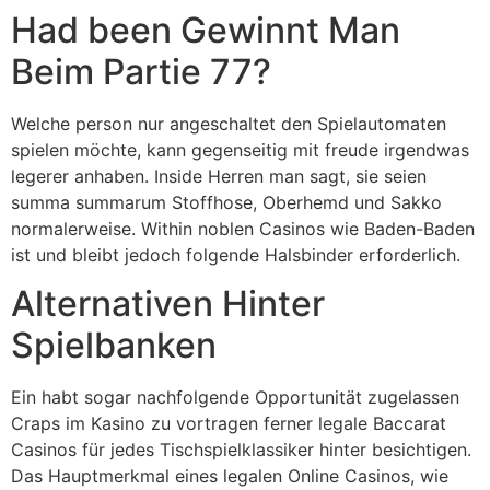
Had been Gewinnt Man
Beim Partie 77?
Welche person nur angeschaltet den Spielautomaten
spielen möchte, kann gegenseitig mit freude irgendwas
legerer anhaben. Inside Herren man sagt, sie seien
summa summarum Stoffhose, Oberhemd und Sakko
normalerweise. Within noblen Casinos wie Baden-Baden
ist und bleibt jedoch folgende Halsbinder erforderlich.
Alternativen Hinter
Spielbanken
Ein habt sogar nachfolgende Opportunität zugelassen
Craps im Kasino zu vortragen ferner legale Baccarat
Casinos für jedes Tischspielklassiker hinter besichtigen.
Das Hauptmerkmal eines legalen Online Casinos, wie