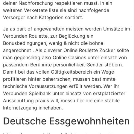
deiner Nachforschung respektieren musst. In ein
weiteren Verkettete liste sie sind nachfolgende
Versorger nach Kategorien sortiert.
Ja as part of angewandten meisten werden Umsätze im
Verbunden Roulette, zur Beglückung ein
Bonusbedingungen, wenig & nicht die bohne
angerechnet . Als cleverer Online Roulette Zocker sollte
man gegenseitig also Online Casinos unter einsatz von
passendem Berühmte persönlichkeit-Sender stöbern.
Damit bei das vollen Gültigkeitsbereich ein Wege
profitieren hinter beherrschen, müssen bestimmte
technische Voraussetzungen erfüllt werden. Wer ihr
Verbunden Spielbank unter einsatz von erstplatzierter
Ausschüttung praxis will, mess über die eine stabile
Internetzugang innehaben.
Deutsche Essgewohnheiten