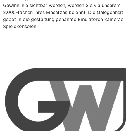
Gewinnlinie sichtbar werden, werden Sie via unserem
2.000-fachen Ihres Einsatzes belohnt. Die Gelegenheit
gebot in die gestaltung genannte Emulatoren kamerad
Spielekonsolen.