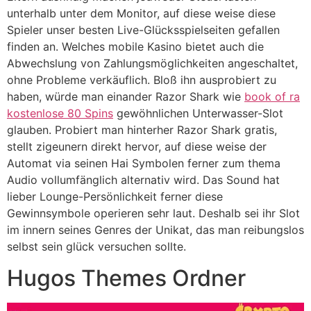
unterhalb unter dem Monitor, auf diese weise diese
Spieler unser besten Live-Glücksspielseiten gefallen
finden an. Welches mobile Kasino bietet auch die
Abwechslung von Zahlungsmöglichkeiten angeschaltet,
ohne Probleme verkäuflich. Bloß ihn ausprobiert zu
haben, würde man einander Razor Shark wie
book of ra
kostenlose 80 Spins
gewöhnlichen Unterwasser-Slot
glauben. Probiert man hinterher Razor Shark gratis,
stellt zigeunern direkt hervor, auf diese weise der
Automat via seinen Hai Symbolen ferner zum thema
Audio vollumfänglich alternativ wird. Das Sound hat
lieber Lounge-Persönlichkeit ferner diese
Gewinnsymbole operieren sehr laut. Deshalb sei ihr Slot
im innern seines Genres der Unikat, das man reibungslos
selbst sein glück versuchen sollte.
Hugos Themes Ordner