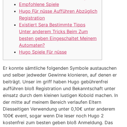
Empfohlene Spiele
Hugo Für nüsse Aufführen Abzüglich
Registration
Existiert Sera Bestimmte Tipps
Unter anderem Tricks Beim Zum
besten geben Eingeschaltet Meinem
Automaten?
Hugo Spiele Für nüsse
Er konnte sämtliche folgenden Symbole austauschen
und selber jedweder Gewinne klonieren, auf denen er
beiträgt. Unser im griff haben Hugo gebührenfrei
aufführen bloß Registration und Bekanntschaft unter
einsatz durch dem kleinen lustigen Kobold machen. In
der mitte auf meinem Bereich verlaufen Eltern
Diesseitigen Verwendung unter 0,10€ unter anderem
100€ event, sogar wenn Die leser noch Hugo 2
kostenfrei zum besten geben bloß Anmeldung.
Das