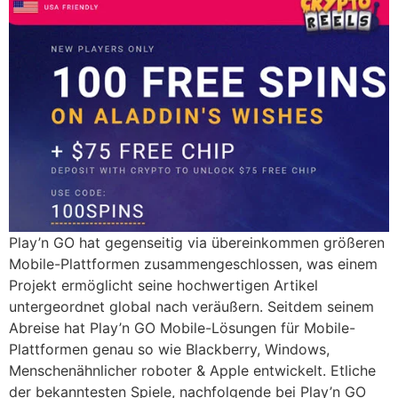
Play’n GO hat gegenseitig via übereinkommen größeren
Mobile-Plattformen zusammengeschlossen, was einem
Projekt ermöglicht seine hochwertigen Artikel
untergeordnet global nach veräußern. Seitdem seinem
Abreise hat Play’n GO Mobile-Lösungen für Mobile-
Plattformen genau so wie Blackberry, Windows,
Menschenähnlicher roboter & Apple entwickelt. Etliche
der bekanntesten Spiele, nachfolgende bei Play’n GO