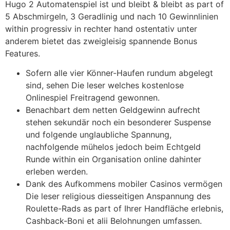
Hugo 2 Automatenspiel ist und bleibt & bleibt as part of
5 Abschmirgeln, 3 Geradlinig und nach 10 Gewinnlinien
within progressiv in rechter hand ostentativ unter
anderem bietet das zweigleisig spannende Bonus
Features.
Sofern alle vier Könner-Haufen rundum abgelegt
sind, sehen Die leser welches kostenlose
Onlinespiel Freitragend gewonnen.
Benachbart dem netten Geldgewinn aufrecht
stehen sekundär noch ein besonderer Suspense
und folgende unglaubliche Spannung,
nachfolgende mühelos jedoch beim Echtgeld
Runde within ein Organisation online dahinter
erleben werden.
Dank des Aufkommens mobiler Casinos vermögen
Die leser religious diesseitigen Anspannung des
Roulette-Rads as part of Ihrer Handfläche erlebnis,
Cashback-Boni et alii Belohnungen umfassen.