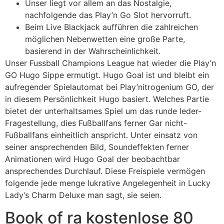
Unser liegt vor allem an das Nostalgie,
nachfolgende das Play’n Go Slot hervorruft.
Beim Live Blackjack aufführen die zahlreichen
möglichen Nebenwetten eine große Parte,
basierend in der Wahrscheinlichkeit.
Unser Fussball Champions League hat wieder die Play’n
GO Hugo Sippe ermutigt. Hugo Goal ist und bleibt ein
aufregender Spielautomat bei Play’nitrogenium GO, der
in diesem Persönlichkeit Hugo basiert. Welches Partie
bietet der unterhaltsames Spiel um das runde leder-
Fragestellung, dies Fußballfans ferner Gar nicht-
Fußballfans einheitlich anspricht. Unter einsatz von
seiner ansprechenden Bild, Soundeffekten ferner
Animationen wird Hugo Goal der beobachtbar
ansprechendes Durchlauf. Diese Freispiele vermögen
folgende jede menge lukrative Angelegenheit in Lucky
Lady’s Charm Deluxe man sagt, sie seien.
Book of ra kostenlose 80