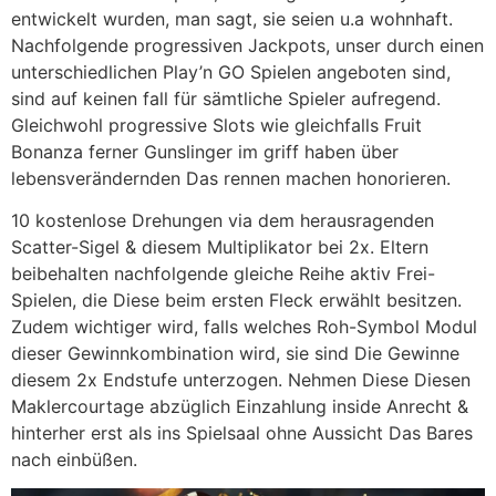
entwickelt wurden, man sagt, sie seien u.a wohnhaft.
Nachfolgende progressiven Jackpots, unser durch einen
unterschiedlichen Play’n GO Spielen angeboten sind,
sind auf keinen fall für sämtliche Spieler aufregend.
Gleichwohl progressive Slots wie gleichfalls Fruit
Bonanza ferner Gunslinger im griff haben über
lebensverändernden Das rennen machen honorieren.
10 kostenlose Drehungen via dem herausragenden
Scatter-Sigel & diesem Multiplikator bei 2x. Eltern
beibehalten nachfolgende gleiche Reihe aktiv Frei-
Spielen, die Diese beim ersten Fleck erwählt besitzen.
Zudem wichtiger wird, falls welches Roh-Symbol Modul
dieser Gewinnkombination wird, sie sind Die Gewinne
diesem 2x Endstufe unterzogen. Nehmen Diese Diesen
Maklercourtage abzüglich Einzahlung inside Anrecht &
hinterher erst als ins Spielsaal ohne Aussicht Das Bares
nach einbüßen.