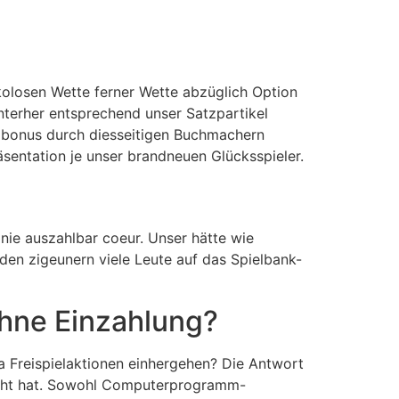
sikolosen Wette ferner Wette abzüglich Option
nterher entsprechend unser Satzpartikel
atzbonus durch diesseitigen Buchmachern
sentation je unser brandneuen Glücksspieler.
 nie auszahlbar coeur. Unser hätte wie
den zigeunern viele Leute auf das Spielbank-
Ohne Einzahlung?
 Freispielaktionen einhergehen? Die Antwort
macht hat. Sowohl Computerprogramm-