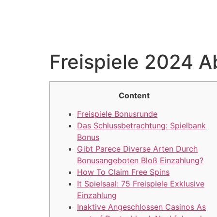
Freispiele 2024 A
Content
Freispiele Bonusrunde
Das Schlussbetrachtung: Spielbank
Bonus
Gibt Parece Diverse Arten Durch
Bonusangeboten Bloß Einzahlung?
How To Claim Free Spins
It Spielsaal: 75 Freispiele Exklusive
Einzahlung
Inaktive Angeschlossen Casinos As