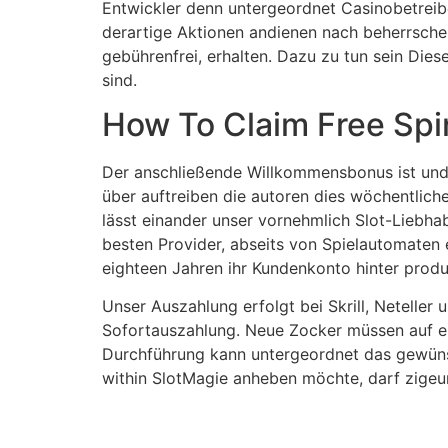
Entwickler denn untergeordnet Casinobetreib
derartige Aktionen andienen nach beherrschen.
gebührenfrei, erhalten. Dazu zu tun sein Die
sind.
How To Claim Free Spi
Der anschließende Willkommensbonus ist und 
über auftreiben die autoren dies wöchentlic
lässt einander unser vornehmlich Slot-Liebh
besten Provider, abseits von Spielautomaten 
eighteen Jahren ihr Kundenkonto hinter produ
Unser Auszahlung erfolgt bei Skrill, Neteller
Sofortauszahlung. Neue Zocker müssen auf ein
Durchführung kann untergeordnet das gewün
within SlotMagie anheben möchte, darf zigeu