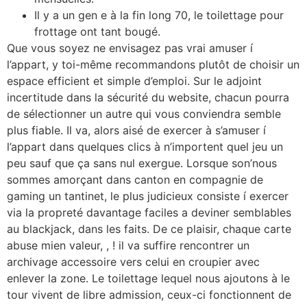
Il y a un gen e à la fin long 70, le toilettage pour
frottage ont tant bougé.
Que vous soyez ne envisagez pas vrai amuser í
l’appart, y toi-même recommandons plutôt de choisir un
espace efficient et simple d’emploi. Sur le adjoint
incertitude dans la sécurité du website, chacun pourra
de sélectionner un autre qui vous conviendra semble
plus fiable. Il va, alors aisé de exercer à s’amuser í
l’appart dans quelques clics à n’importent quel jeu un
peu sauf que ça sans nul exergue. Lorsque son’nous
sommes amorçant dans canton en compagnie de
gaming un tantinet, le plus judicieux consiste í exercer
via la propreté davantage faciles a deviner semblables
au blackjack, dans les faits. De ce plaisir, chaque carte
abuse mien valeur, , ! il va suffire rencontrer un
archivage accessoire vers celui en croupier avec
enlever la zone. Le toilettage lequel nous ajoutons à le
tour vivent de libre admission, ceux-ci fonctionnent de