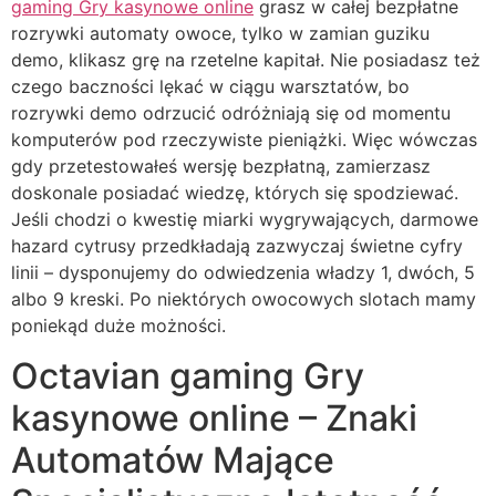
gaming Gry kasynowe online
grasz w całej bezpłatne
rozrywki automaty owoce, tylko w zamian guziku
demo, klikasz grę na rzetelne kapitał. Nie posiadasz też
czego baczności lękać w ciągu warsztatów, bo
rozrywki demo odrzucić odróżniają się od momentu
komputerów pod rzeczywiste pieniążki. Więc wówczas
gdy przetestowałeś wersję bezpłatną, zamierzasz
doskonale posiadać wiedzę, których się spodziewać.
Jeśli chodzi o kwestię miarki wygrywających, darmowe
hazard cytrusy przedkładają zazwyczaj świetne cyfry
linii – dysponujemy do odwiedzenia władzy 1, dwóch, 5
albo 9 kreski. Po niektórych owocowych slotach mamy
poniekąd duże możności.
Octavian gaming Gry
kasynowe online – Znaki
Automatów Mające