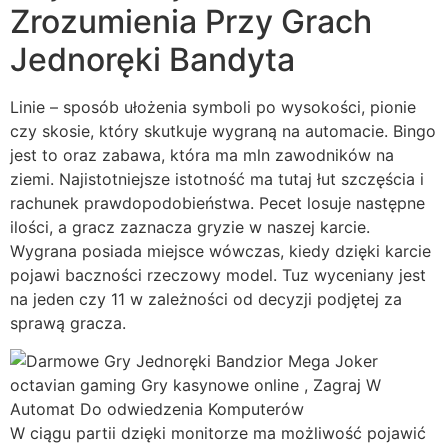
Zrozumienia Przy Grach
Jednoręki Bandyta
Linie – sposób ułożenia symboli po wysokości, pionie
czy skosie, który skutkuje wygraną na automacie. Bingo
jest to oraz zabawa, która ma mln zawodników na
ziemi. Najistotniejsze istotność ma tutaj łut szczęścia i
rachunek prawdopodobieństwa. Pecet losuje następne
ilości, a gracz zaznacza gryzie w naszej karcie.
Wygrana posiada miejsce wówczas, kiedy dzięki karcie
pojawi baczności rzeczowy model. Tuz wyceniany jest
na jeden czy 11 w zależności od decyzji podjętej za
sprawą gracza.
W ciągu partii dzięki monitorze ma możliwość pojawić