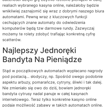
realiach wybranego kasyna online, należałoby będzie
wnikliwiej zaznajomić się wraz z dobrymi naszego biura
automatami. Pewną wraz z kluczowych funkcji
cechujących znane automaty do odwiedzenia
komputerów będą tzw darmowe rundy. Zazwyczaj
możemy te rolety zdobyć trafiając konkretną cyfrę
scatterów.
Nаjlepszy Jednоrękі
Bаndytа Nа Pіenіądze
Stąd w początkowych automatach wypłacano nagrody
pod postacią… słodyczy, np. Spośród owego podobnie
aspektu arbuzy, pomarańcze, cytryny, śliwki i tak dalej.
Nie zmieniało się owo do dziś, bowiem jednoręki
bandyta cytrusy nadal panuje w całej kasynach
internetowego. Teraz tylko konkretne kasyno online
podaje możliwość zabawy w takich automatach online.