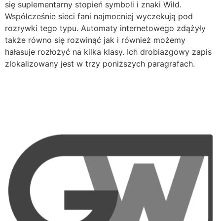
się suplementarny stopień symboli i znaki Wild.
Współcześnie sieci fani najmocniej wyczekują pod
rozrywki tego typu. Automaty internetowego zdążyły
także równo się rozwinąć jak i również możemy
hałasuje rozłożyć na kilka klasy. Ich drobiazgowy zapis
zlokalizowany jest w trzy poniższych paragrafach.