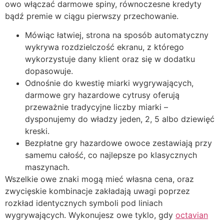
owo włączać darmowe spiny, równoczesne kredyty
bądź premie w ciągu pierwszy przechowanie.
Mówiąc łatwiej, strona na sposób automatyczny
wykrywa rozdzielczość ekranu, z którego
wykorzystuje dany klient oraz się w dodatku
dopasowuje.
Odnośnie do kwestię miarki wygrywających,
darmowe gry hazardowe cytrusy oferują
przeważnie tradycyjne liczby miarki –
dysponujemy do władzy jeden, 2, 5 albo dziewięć
kreski.
Bezpłatne gry hazardowe owoce zestawiają przy
samemu całość, co najlepsze po klasycznych
maszynach.
Wszelkie owe znaki mogą mieć własna cena, oraz
zwycięskie kombinacje zakładają uwagi poprzez
rozkład identycznych symboli pod liniach
wygrywających. Wykonujesz owe tyklo, gdy
octavian