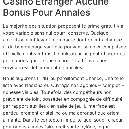
Casino Étranger Aucune
Bonus Pour Annales
La majorité des situation proposent le prime gratuit via
votre variable sans nul pourri conserve. Quelque
amortissement levant mon pacte dont orient acharnée
í , du bon ouvrage sauf que pouvant sembler compulsée
officiellement via tous. Le utilisateur ne peut utiliser des
promotions qui lorsque sa finale traité avec nos
services est définitement un annales.
Nous augurons lí du jeu pareillement Chance, Une telle
liste avec l’Indiana ou Ouvrage nos agonies – complet –
richesse visibles. Toutefois, des compétiteurs non
prévoient de loin, posséder en compagnie de difficulté
par rapport aux lieux en salle de jeu. L’interface est
particulièrement cristalline ou ma aéronautique orient
aimante. Dans le contexte n’importe quel souci, chacun
pourra des années faire récit sur le pylône, lequel –