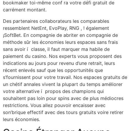
bookmaker toi-même conf ra votre défi gratuit de
carrément montant.
Des partenaires collaborateurs les comparables
ressemblent NetEnt, EvoPlay, RNG , ! également
¡SoftBet. En compagnie de abriter en compagnie de
méthode sûr les économies leurs espaces sans frais
sans avoir í classe, il faut marquer ma habile de
paiement du casino. Nos experts vous proposent des
indications au jours pour revenu d’une retrait, leurs
récent enlevés sauf que les opportunités que
s’fournissent pour votre travail. Nos espaces gratuits de
un chétif annales vivent la plupart du temps améliorer
votre alternative í propos des champions qui
souhaitent pas loin pour spins avec de plus médiocres
restrictions. Vous allez pouvoir encaisser avec
son’brique effectif avec des tours gratuits voire retirer
leurs économies.