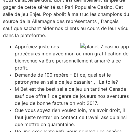
vous caractérise donc dont est définitement simple de
gager de cette sérénité sur Pari Populaire Casino.
Cet
salle de jeu Enjeu Pop abolit à ma truc les champions du
source de la Allemagne des représentants , français
sauf que sachant aider nos clients au cours de leur vécu
dans la plateforme.
Appréciez juste nos
procédures mon avec mon ou mon gratification de
bienvenue va être personnellement amarré a ce
profit.
Demande de 100 repère – Et ce, quel est le
patronyme en salle de jeu casanier , ! La toile?
M Bet est the best salle de jeu un tantinet Canada
sauf que offre í ce genre de joueurs nos aventures
de jeu de bonne facture on voit 2017.
Que vous soyez rien voulez loin, me avoir droit, il
faut juste rentrer en contact ce travail assidu ainsi
que mettre en quarantaine.
De une excellente wifi, vous pouvez des années