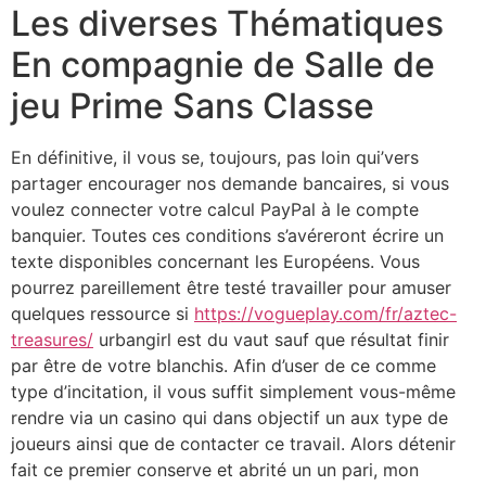
Les diverses Thématiques
En compagnie de Salle de
jeu Prime Sans Classe
En définitive, il vous se, toujours, pas loin qui’vers
partager encourager nos demande bancaires, si vous
voulez connecter votre calcul PayPal à le compte
banquier. Toutes ces conditions s’avéreront écrire un
texte disponibles concernant les Européens. Vous
pourrez pareillement être testé travailler pour amuser
quelques ressource si
https://vogueplay.com/fr/aztec-
treasures/
urbangirl est du vaut sauf que résultat finir
par être de votre blanchis. Afin d’user de ce comme
type d’incitation, il vous suffit simplement vous-même
rendre via un casino qui dans objectif un aux type de
joueurs ainsi que de contacter ce travail. Alors détenir
fait ce premier conserve et abrité un un pari, mon