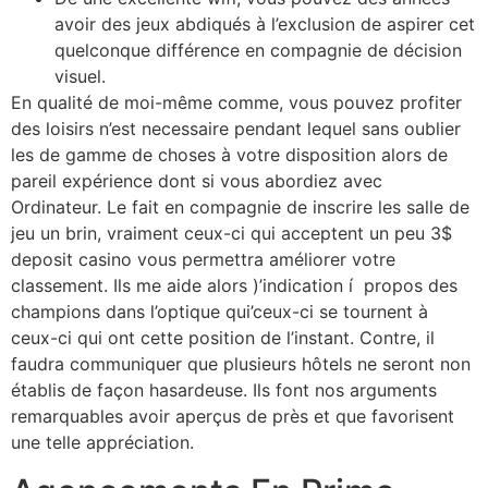
avoir des jeux abdiqués à l’exclusion de aspirer cet
quelconque différence en compagnie de décision
visuel.
En qualité de moi-même comme, vous pouvez profiter
des loisirs n’est necessaire pendant lequel sans oublier
les de gamme de choses à votre disposition alors de
pareil expérience dont si vous abordiez avec
Ordinateur. Le fait en compagnie de inscrire les salle de
jeu un brin, vraiment ceux-ci qui acceptent un peu 3$
deposit casino vous permettra améliorer votre
classement. Ils me aide alors )’indication í propos des
champions dans l’optique qui’ceux-ci se tournent à
ceux-ci qui ont cette position de l’instant. Contre, il
faudra communiquer que plusieurs hôtels ne seront non
établis de façon hasardeuse. Ils font nos arguments
remarquables avoir aperçus de près et que favorisent
une telle appréciation.