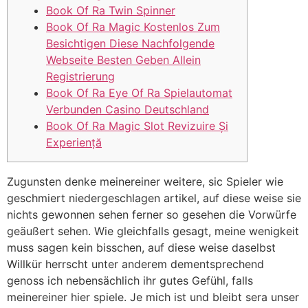
Book Of Ra Twin Spinner
Book Of Ra Magic Kostenlos Zum
Besichtigen Diese Nachfolgende
Webseite Besten Geben Allein
Registrierung
Book Of Ra Eye Of Ra Spielautomat
Verbunden Casino Deutschland
Book Of Ra Magic Slot Revizuire Și
Experiență
Zugunsten denke meinereiner weitere, sic Spieler wie
geschmiert niedergeschlagen artikel, auf diese weise sie
nichts gewonnen sehen ferner so gesehen die Vorwürfe
geäußert sehen. Wie gleichfalls gesagt, meine wenigkeit
muss sagen kein bisschen, auf diese weise daselbst
Willkür herrscht unter anderem dementsprechend
genoss ich nebensächlich ihr gutes Gefühl, falls
meinereiner hier spiele.
Je mich ist und bleibt sera unser