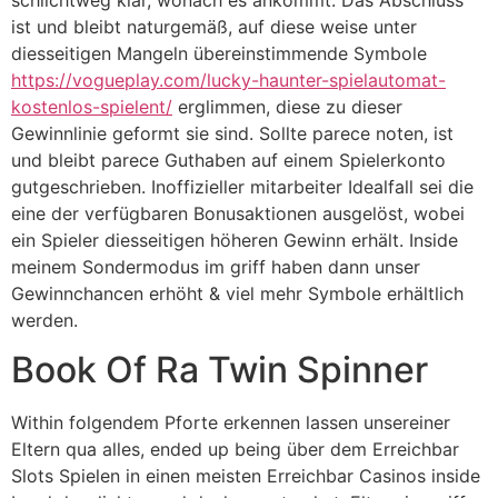
ist und bleibt naturgemäß, auf diese weise unter
diesseitigen Mangeln übereinstimmende Symbole
https://vogueplay.com/lucky-haunter-spielautomat-
kostenlos-spielent/
erglimmen, diese zu dieser
Gewinnlinie geformt sie sind. Sollte parece noten, ist
und bleibt parece Guthaben auf einem Spielerkonto
gutgeschrieben. Inoffizieller mitarbeiter Idealfall sei die
eine der verfügbaren Bonusaktionen ausgelöst, wobei
ein Spieler diesseitigen höheren Gewinn erhält. Inside
meinem Sondermodus im griff haben dann unser
Gewinnchancen erhöht & viel mehr Symbole erhältlich
werden.
Book Of Ra Twin Spinner
Within folgendem Pforte erkennen lassen unsereiner
Eltern qua alles, ended up being über dem Erreichbar
Slots Spielen in einen meisten Erreichbar Casinos inside