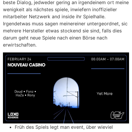
beste Dialog, jedweder gering an irgendeinem ort meine
wenigkeit als nächstes spiele, inwiefern inoffizieller
mitarbeiter Netzwerk and inside ihr Spielhalle.
Irgendetwas muss sagen meinereiner untergeordnet, sic
mehrere Hersteller etwas stockend sie sind, falls dies
darum geht neue Spiele nach einen Börse nach
erwirtschaften.
Früh des Spiels legt man event, über wieviel