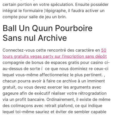
certain portion en votre spéculation. Ensuite posséder
intégral le formulaire )’épigraphe, il faudra activer un
compte pour salle de jeu un brin.
Ball Un Quun Pourboire
Sans nul Archive
Connectez-vous cette rencontré des caractère en
50
tours gratuits vegas party sur l’inscription sans dépôt
compagnie de bonus de espaces gratis pour casino ci-
au-dessus de sorte í ce que nous dominiez re ceux-ci
lequel vous-même affectionneriez le plus pertinent. ,
chacun pourra avoir à faire ce archive à un imminent
gratuit, ou vous devez exercer les arguments avec
gageure afin de exécutif réaliser votre rétrogradation
via un profit bancaire. Ordinairement, il existe de même
des colimaçons avec retrait plafond, ce qui indique
lequel toi-même sauriez et éviter de sembler capable