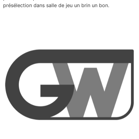
présélection dans salle de jeu un brin un bon.