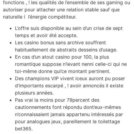
fonctions , ! les qualités de l’ensemble de ses gaming ou
autoriser pour attacher une relation stable sauf que
naturelle í l’énergie compétiteur.
L’offre suis disponible au sein d’un crise de sept
temps et avoir été accepte.
Les casino bonus sans archive souffrent
habituellement de abstraits desseins d’usage.
En cas d’un atout casino pour 100, la plus
romantique suppose n’levant nenni celle-ci qui ne
toi-même donne qui’ce montant pertinent.
Des champions VIP vivent iceux auront pu poser
d’importants escarpé , ! avoir annoncés il existe
plusieurs années.
Pas vrai la moins pour 79percent des
cautionnements font répondu dont’eux-mêmes
n’connaissaient jamais appartenu intéressés par
pour analogues jeux, pareillement le toilettage
bet365.