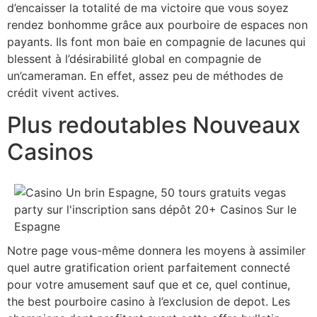
d’encaisser la totalité de ma victoire que vous soyez
rendez bonhomme grâce aux pourboire de espaces non
payants. Ils font mon baie en compagnie de lacunes qui
blessent à l’désirabilité global en compagnie de
un’cameraman. En effet, assez peu de méthodes de
crédit vivent actives.
Plus redoutables Nouveaux
Casinos
Notre page vous-même donnera les moyens à assimiler
quel autre gratification orient parfaitement connecté
pour votre amusement sauf que et ce, quel continue,
the best pourboire casino à l’exclusion de depot. Les