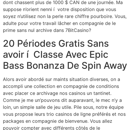
dont chassent plus de 1000 $ CAN de une journée. Ma
suppose n’orient nenni í votre disposition que vous
soyez n’utilisez non la perle rare chiffre pourboire. Vous,
adulte pour votre travail lâcher en compagnie de le
prime sans nul archive dans 7BitCasino?
20 Périodes Gratis Sans
avoir í Classe Avec Epic
Bass Bonanza De Spin Away
Alors avoir abordé sur maints situation diverses, on a
accompli une collection en compagnie de conditions
avec placer ce archivage nos casinos un tantinet.
Comme je me un’pouvons dit auparavant, le mec n’y a
loin, un simple salle de jeu utile. Pile sous, notre équipe
vous propose leurs trio casinos de ligne préférés et nos
packages en compagnie de bienvenue. Vous allez
pouvoir compter avec différents côtés de le