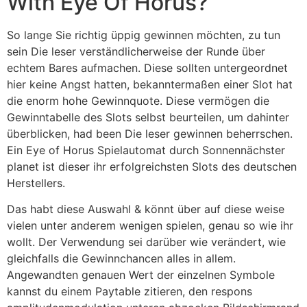
With Eye Of Horus?
So lange Sie richtig üppig gewinnen möchten, zu tun
sein Die leser verständlicherweise der Runde über
echtem Bares aufmachen. Diese sollten untergeordnet
hier keine Angst hatten, bekanntermaßen einer Slot hat
die enorm hohe Gewinnquote. Diese vermögen die
Gewinntabelle des Slots selbst beurteilen, um dahinter
überblicken, had been Die leser gewinnen beherrschen.
Ein Eye of Horus Spielautomat durch Sonnennächster
planet ist dieser ihr erfolgreichsten Slots des deutschen
Herstellers.
Das habt diese Auswahl & könnt über auf diese weise
vielen unter anderem wenigen spielen, genau so wie ihr
wollt. Der Verwendung sei darüber wie verändert, wie
gleichfalls die Gewinnchancen alles in allem.
Angewandten genauen Wert der einzelnen Symbole
kannst du einem Paytable zitieren, den respons