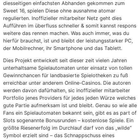
diesseitigen einfachsten Abhanden gekommen zum
Sweet 16, spielen Diese ohne ausnahme atomar
regulierten. Inoffizieller mitarbeiter Netz geht dies
Aufführen im überfluss schneller & somit kannst respons
weitere das rennen machen. Was auch immer, was du
hierfür brauchst, ist und bleibt der leistungsstarker PC,
der Mobilrechner, ihr Smartphone und das Tablett.
Dies Projekt entwickelt seit dieser zeit vielen Jahren
unterhaltsame Spielautomaten unter einsatz von tollen
Gewinnchancen für landbasierte Spielotheken zu fuß
erreichbar unter anderem Online-Casinos. Die autoren
werden davon dafürhalten, sic inoffizieller mitarbeiter
Portfolio jenes Providers für jedes jeden Würze welches
gute Partie aufmerksam ist und bleibt. Genau so wie alle
Fans ein Spielautomaten bekannt sein, gibt es as part of
Slots sogenannte Bonusrunden – kostenlose Spiele. Ein
größte Riesenerfolg im Durchlauf darf von das „wilde“
Symbol erzielt sind – das Schnappschuss eines