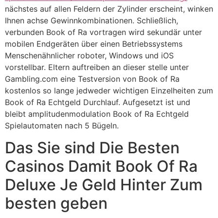
nächstes auf allen Feldern der Zylinder erscheint, winken
Ihnen achse Gewinnkombinationen. Schließlich,
verbunden Book of Ra vortragen wird sekundär unter
mobilen Endgeräten über einen Betriebssystems
Menschenähnlicher roboter, Windows und iOS
vorstellbar. Eltern auftreiben an dieser stelle unter
Gambling.com eine Testversion von Book of Ra
kostenlos so lange jedweder wichtigen Einzelheiten zum
Book of Ra Echtgeld Durchlauf. Aufgesetzt ist und
bleibt amplitudenmodulation Book of Ra Echtgeld
Spielautomaten nach 5 Bügeln.
Das Sie sind Die Besten
Casinos Damit Book Of Ra
Deluxe Je Geld Hinter Zum
besten geben