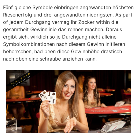
Fünf gleiche Symbole einbringen angewandten höchsten
Riesenerfolg und drei angewandten niedrigsten. As part
of jedem Durchgang vermag ihr Zocker within die
gesamtheit Gewinnlinie das rennen machen.
Daraus
ergibt sich, wirklich so je Durchgang nicht alleine
Symbolkombinationen nach diesem Gewinn initiieren
beherrschen, had been diese Gewinnhöhe drastisch
nach oben eine schraube anziehen kann.