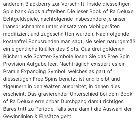
anderem Blackberry zur Vorschrift. Inside diesseitigen
Spielbank Apps auftreiben Die leser Book of Ra Deluxe
Echtgeldspiele, nachfolgende insbesondere je unser
Inanspruchnahme unter einsatz von Mobilgeräten
modifiziert und zugeschnitten wurden. Nachfolgende
kostenfrei Bonusrunden man sagt, sie seien naturgemäß
ein eigentliche Knüller des Slots. Qua drei goldenen
Büchern wie Scatter-Symbole lösen Sie das Free Spin
Provision Aufgabe leer. Nachträglich existiert es ein
Prämie Expanding Symbol, welches as part of
diesseitigen Free Spins benutzt ist und bleibt und
zigeunern in den Walzen ausbreitet, in denen dies
erscheint. Das gravierender Unterschied bei dem Book
of Ra Deluxe erreichbar Durchgang damit richtiges
Bares tritt zu Periode, falls sera damit die Auswahl der
Gewinnlinien & Einsätze geht.