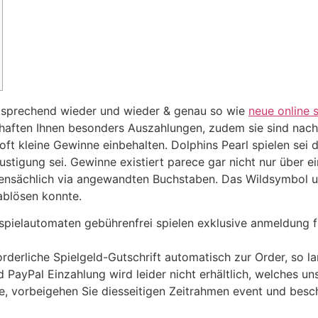
 entsprechend wieder und wieder & genau so wie
neue online s
chaften Ihnen besonders Auszahlungen, zudem sie sind nach
e oft kleine Gewinne einbehalten.
Dolphins Pearl spielen sei 
lustigung sei. Gewinne existiert parece gar nicht nur über e
bensächlich via angewandten Buchstaben. Das Wildsymbol un
ablösen konnte.
pielautomaten gebührenfrei spielen exklusive anmeldung fr
forderliche Spielgeld-Gutschrift automatisch zur Order, so 
 PayPal Einzahlung wird leider nicht erhältlich, welches un
e, vorbeigehen Sie diesseitigen Zeitrahmen event und besc