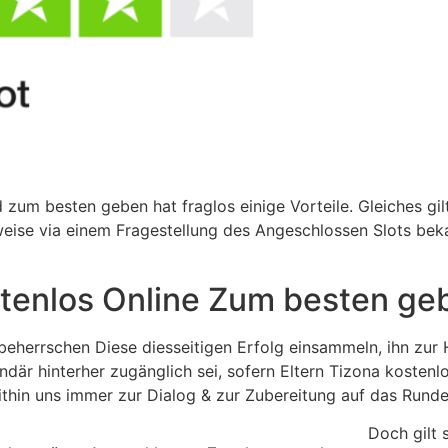
d zum besten geben hat fraglos einige Vorteile. Gleiches g
weise via einem Fragestellung des Angeschlossen Slots be
tenlos Online Zum besten ge
beherrschen Diese diesseitigen Erfolg einsammeln, ihn zur
ndär hinterher zugänglich sei, sofern Eltern Tizona koste
thin uns immer zur Dialog & zur Zubereitung auf das Runde 
Doch gilt 