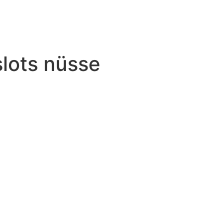
slots nüsse