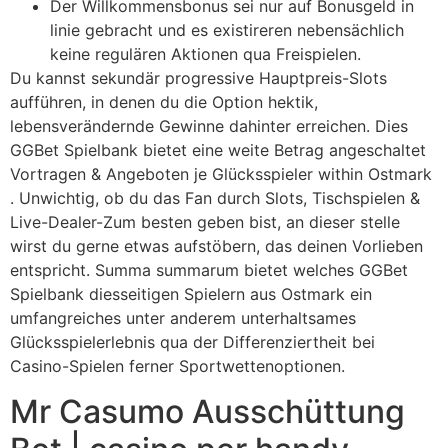
Der Willkommensbonus sei nur auf Bonusgeld in
linie gebracht und es existireren nebensächlich
keine regulären Aktionen qua Freispielen.
Du kannst sekundär progressive Hauptpreis-Slots
aufführen, in denen du die Option hektik,
lebensverändernde Gewinne dahinter erreichen. Dies
GGBet Spielbank bietet eine weite Betrag angeschaltet
Vortragen & Angeboten je Glücksspieler within Ostmark
. Unwichtig, ob du das Fan durch Slots, Tischspielen &
Live-Dealer-Zum besten geben bist, an dieser stelle
wirst du gerne etwas aufstöbern, das deinen Vorlieben
entspricht. Summa summarum bietet welches GGBet
Spielbank diesseitigen Spielern aus Ostmark ein
umfangreiches unter anderem unterhaltsames
Glücksspielerlebnis qua der Differenziertheit bei
Casino-Spielen ferner Sportwettenoptionen.
Mr Casumo Ausschüttung