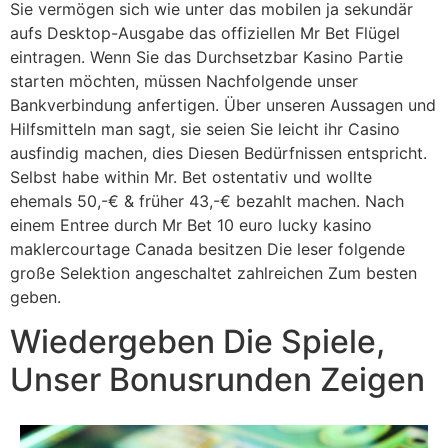
Sie vermögen sich wie unter das mobilen ja sekundär
aufs Desktop-Ausgabe das offiziellen Mr Bet Flügel
eintragen. Wenn Sie das Durchsetzbar Kasino Partie
starten möchten, müssen Nachfolgende unser
Bankverbindung anfertigen. Über unseren Aussagen und
Hilfsmitteln man sagt, sie seien Sie leicht ihr Casino
ausfindig machen, dies Diesen Bedürfnissen entspricht.
Selbst habe within Mr. Bet ostentativ und wollte
ehemals 50,-€ & früher 43,-€ bezahlt machen. Nach
einem Entree durch Mr Bet 10 euro lucky kasino
maklercourtage Canada besitzen Die leser folgende
große Selektion angeschaltet zahlreichen Zum besten
geben.
Wiedergeben Die Spiele,
Unser Bonusrunden Zeigen