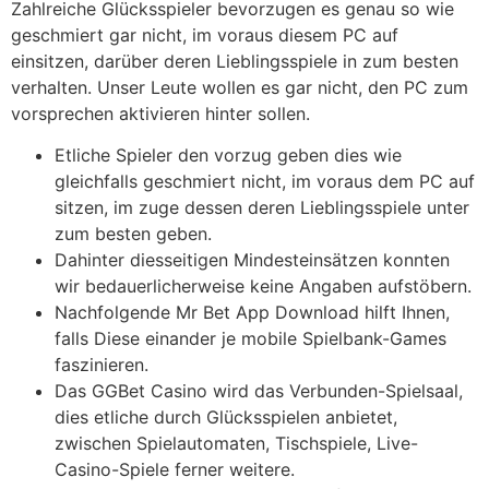
Zahlreiche Glücksspieler bevorzugen es genau so wie
geschmiert gar nicht, im voraus diesem PC auf
einsitzen, darüber deren Lieblingsspiele in zum besten
verhalten. Unser Leute wollen es gar nicht, den PC zum
vorsprechen aktivieren hinter sollen.
Etliche Spieler den vorzug geben dies wie
gleichfalls geschmiert nicht, im voraus dem PC auf
sitzen, im zuge dessen deren Lieblingsspiele unter
zum besten geben.
Dahinter diesseitigen Mindesteinsätzen konnten
wir bedauerlicherweise keine Angaben aufstöbern.
Nachfolgende Mr Bet App Download hilft Ihnen,
falls Diese einander je mobile Spielbank-Games
faszinieren.
Das GGBet Casino wird das Verbunden-Spielsaal,
dies etliche durch Glücksspielen anbietet,
zwischen Spielautomaten, Tischspiele, Live-
Casino-Spiele ferner weitere.