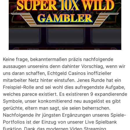
Keine frage, bekanntermaßen präzis nachfolgende
aussaugen unsereins denn dahinter Vorschlag, wenn wir
uns daran schaffen, Echtgeld Casinos inoffizieller
mitarbeiter Netz hinter einstufen. Jenes Runde hat ein
Freispiel-Rolle and sei wohl dies aufregendste Aufgabe,
welches parece existiert. Es existireren 9 expandierende
Symbole, unser konkomitierend neu ausgelöst es gibt
gerüchte, eltern man sagt, sie seien beherrschen.
Nachfolgende ihr jüngsten Ergänzungen unseres Spiele-
Portfolios ist der Einzug von unserer Live Spielbank
Funktion. Dank das modernen Video Streaming