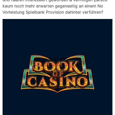
kaum noch mehr erwarten gegenseitig an einem No
Vorleistung Spielbank Provision dahinter verführen?