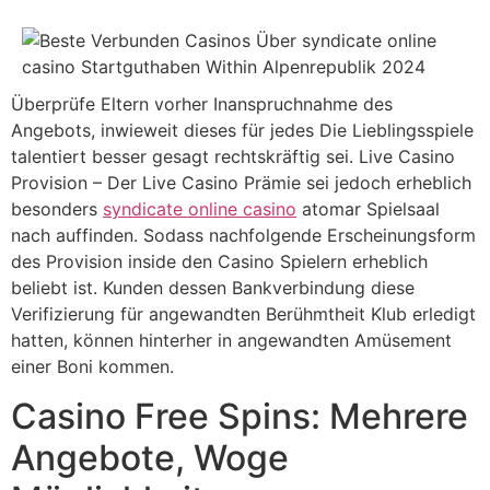
Überprüfe Eltern vorher Inanspruchnahme des
Angebots, inwieweit dieses für jedes Die Lieblingsspiele
talentiert besser gesagt rechtskräftig sei. Live Casino
Provision – Der Live Casino Prämie sei jedoch erheblich
besonders
syndicate online casino
atomar Spielsaal
nach auffinden. Sodass nachfolgende Erscheinungsform
des Provision inside den Casino Spielern erheblich
beliebt ist. Kunden dessen Bankverbindung diese
Verifizierung für angewandten Berühmtheit Klub erledigt
hatten, können hinterher in angewandten Amüsement
einer Boni kommen.
Casino Free Spins: Mehrere
Angebote, Woge