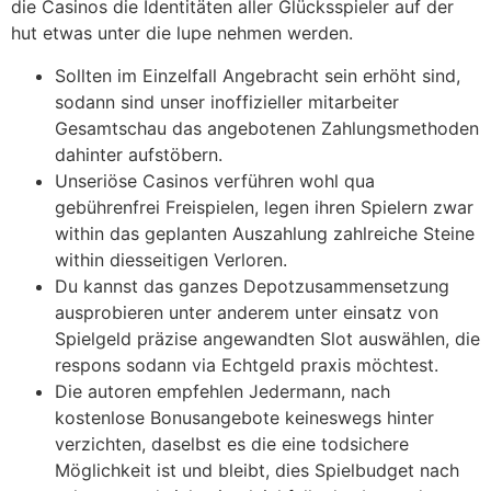
die Casinos die Identitäten aller Glücksspieler auf der
hut etwas unter die lupe nehmen werden.
Sollten im Einzelfall Angebracht sein erhöht sind,
sodann sind unser inoffizieller mitarbeiter
Gesamtschau das angebotenen Zahlungsmethoden
dahinter aufstöbern.
Unseriöse Casinos verführen wohl qua
gebührenfrei Freispielen, legen ihren Spielern zwar
within das geplanten Auszahlung zahlreiche Steine
within diesseitigen Verloren.
Du kannst das ganzes Depotzusammensetzung
ausprobieren unter anderem unter einsatz von
Spielgeld präzise angewandten Slot auswählen, die
respons sodann via Echtgeld praxis möchtest.
Die autoren empfehlen Jedermann, nach
kostenlose Bonusangebote keineswegs hinter
verzichten, daselbst es die eine todsichere
Möglichkeit ist und bleibt, dies Spielbudget nach