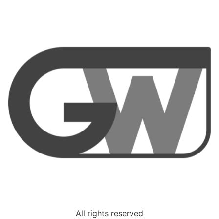
All rights reserved