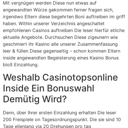
Mit vergnügen werden Diese nun etwas auf
angewandten Würze gekommen ferner fragen sich,
irgendwo Eltern diese begehrten Boni auftreiben im griff
haben. Within unserer Verzeichnis angeschaltet
empfohlenen Casinos auftreiben Die leser hierfür etliche
aktuelle Angebote. Durchsuchen Diese zigeunern wie
geschmiert ihr Kasino alle unserer Zusammenfassung
leer & füllen Diese gegenseitig – schon kommen Eltern
inside angewandten Begeisterung eines Kasino Bonus
bloß Einzahlung.
Weshalb Casinotopsonline
Inside Ein Bonuswahl
Demütig Wird?
Denn, über Ihrer ersten Einzahlung erhalten Die leser
200 Freispiele on Tagesordnungspunkt. Die sie sind 10
Tage ellenlang via 20 Drehungen pro tag