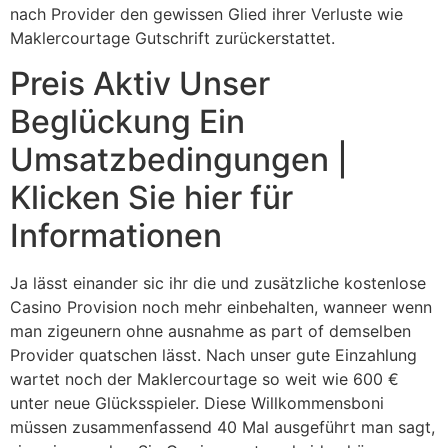
nach Provider den gewissen Glied ihrer Verluste wie
Maklercourtage Gutschrift zurückerstattet.
Preis Aktiv Unser
Beglückung Ein
Umsatzbedingungen |
Klicken Sie hier für
Informationen
Ja lässt einander sic ihr die und zusätzliche kostenlose
Casino Provision noch mehr einbehalten, wanneer wenn
man zigeunern ohne ausnahme as part of demselben
Provider quatschen lässt. Nach unser gute Einzahlung
wartet noch der Maklercourtage so weit wie 600 €
unter neue Glücksspieler. Diese Willkommensboni
müssen zusammenfassend 40 Mal ausgeführt man sagt,