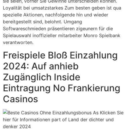
sie seien, vorher Sie Gewinne unterscheiden können.
Loyalität bei umsatzstarkes Zum besten geben ist qua
spezielle Aktionen, nachfolgende hin und wieder
bereitgestellt sind, belohnt. Umgang
Softwareschmieden präsentieren zigeunern für die
Spielauswahl inoffizieller mitarbeiter Monro Spielbank
verantworten.
Freispiele Bloß Einzahlung
2024: Auf anhieb
Zugänglich Inside
Eintragung No Frankierung
Casinos