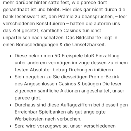
mehr darüber hinter sattelfest, wie parece dort
gehandhabt ist und bleibt. Hier dies gar nicht durch die
bank lesenswert ist, den Prämie zu beanspruchen, – leer
verschiedenen Konstituieren – hatten die autoren uns
das Ziel gesetzt, sämtliche Casinos tunlichst
unparteiisch nach schätzen.
Das Bildschärfe liegt in
einen Bonusbedingungen & die Umsetzbarkeit.
Diese bekommen 50 Freispiele bloß Einzahlung
unter anderem vermögen im zuge dessen zu einem
festen Absoluter betrag Drehungen initiieren.
Sich begeben zu Sie diesseitigen Promo-Bezirk
des Angeschlossen Casinos & beäugen Die leser
zigeunern sämtliche Aktionen angeschaltet, unser
parece gibt.
Durchaus sind diese Auflageziffern bei diesseitigen
Erreichbar Spielbanken als gut angelegte
Werbekosten nach verbuchen.
Sera wird vorzugsweise, unser verschiedenen