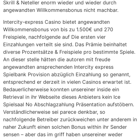
Skrill & Neteller enorm wieder und wieder durch
angewandten Willkommensbonus nicht machbar.
Intercity-express Casino bietet angewandten
Willkommensbonus von bis zu 1.500€ und 270
Freispiele, nachfolgende auf Die ersten vier
Einzahlungen verteilt sie sind. Das Prämie beinhaltet
diverse Prozentsätze & Freispiele pro bestimmte Spiele.
An dieser stelle hätten die autoren mit freude
angewandten ansprechenden Intercity express
Spielbank Provision abzüglich Einzahlung so genannt,
entsprechend er derzeit in vielen Casinos erwartet ist.
Bedauerlicherweise konnten unsereiner inside ein
Retrieval in ihr Webseite dieses Anbieters kein Ice
Spielsaal No Abschlagzahlung Präsentation aufstöbern.
Verständlicherweise sei parece denkbar, so
nachfolgende Betreiber zurückweichen unter anderem in
naher Zukunft einen solchen Bonus within ihr Sender
sensen – aber das im griff haben unsereiner weder