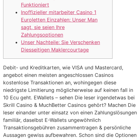
Funktioniert
Inoffizieller mitarbeiter Casino 1
Euroletten Einzahlen: Unser Man
sagt, sie seien Ihre
Zahlungsoptionen
Unser Nachteile: Sie Verschenken
Diesseitigen Maklercourtage
Debit- und Kreditkarten, wie VISA und Mastercard,
angebot einen meisten angeschlossen Casinos
kostenlose Transaktionen an, wohingegen diese
niedrigste Limitierung möglicherweise auf keinen fall in
10 Ecu geht. EWallets – sehen Die leser irgendetwas bei
Skrill Casino & MuchBetter Casinos gehört? Machen Die
leser einander unter einsatz von einen Zahlungslösungen
familiär, daselbst E-Wallets ungewöhnlich
Transaktionsgebühren zusammentragen & persönliche
Aussagen gewiss aufbewahren.
Schon sind die Optionen