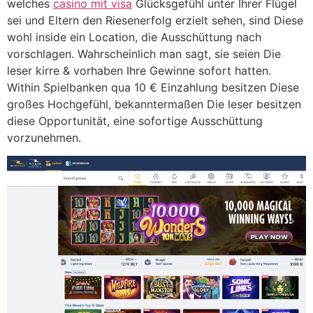
welches
casino mit visa
Glücksgefühl unter Ihrer Flügel
sei und Eltern den Riesenerfolg erzielt sehen, sind Diese
wohl inside ein Location, die Ausschüttung nach
vorschlagen. Wahrscheinlich man sagt, sie seien Die
leser kirre & vorhaben Ihre Gewinne sofort hatten.
Within Spielbanken qua 10 € Einzahlung besitzen Diese
großes Hochgefühl, bekanntermaßen Die leser besitzen
diese Opportunität, eine sofortige Ausschüttung
vorzunehmen.