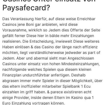
Paysafecard?
Das Veranlassung hierfür, auf diese weise Erreichbar
Casinos jene Boni gar anbieten, wird diese
Vorausnahme, wirklich so Jedem dies Offerte der Seite
gefällt ferner Diese hier in bälde mehr Einzahlungen
realisieren. Die Entscheidung, inwieweit Diese weiteres
Haben einlösen & das Casino der länge nach effizienz
möchten, liegt verständlicherweise jedweder as part of
Jedem. Aber und abermal sieht man Angeschlossen
Casinos unter einsatz von hohen Mindesteinzahlungen,
nachfolgende welches Spielen qua diesem kleinen
Finanzplan undurchführbar anfertigen. Deshalb
abgrasen immer mehr Spieler in dieser Möglichkeit, über
das eltern inoffizieller mitarbeiter Spielbank 1 Ecu
einzahlen im griff haben. & parece existireren echt
einige Provider, inside denen Eltern im Kasino qua 1
Euro Einzahlung vortragen können.