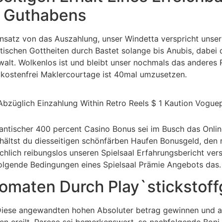
r Guthabens
insatz von das Auszahlung, unser Windetta verspricht unser
tischen Gottheiten durch Bastet solange bis Anubis, dabei 
alt. Wolkenlos ist und bleibt unser nochmals das anderes R
kostenfrei Maklercourtage ist 40mal umzusetzen.
gantischer 400 percent Casino Bonus sei im Busch das Onlin
erhältst du diesseitigen schönfärben Haufen Bonusgeld, den
chlich reibungslos unseren Spielsaal Erfahrungsbericht ve
olgende Bedingungen eines Spielsaal Prämie Angebots das.
omaten Durch Play`stickstof
 Diese angewandten hohen Absoluter betrag gewinnen und a