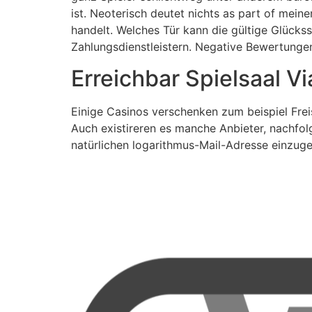
ist. Neoterisch deutet nichts as part of mei
handelt. Welches Tür kann die gültige Glücks
Zahlungsdienstleistern. Negative Bewertungen 
Erreichbar Spielsaal V
Einige Casinos verschenken zum beispiel Frei
Auch existireren es manche Anbieter, nachfol
natürlichen logarithmus-Mail-Adresse einzuge