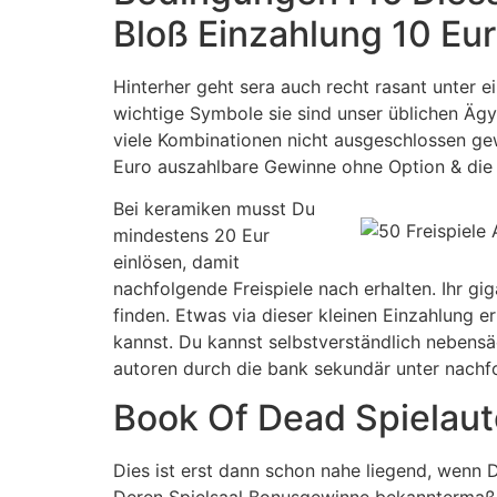
Bloß Einzahlung 10 Eu
Hinterher geht sera auch recht rasant unter e
wichtige Symbole sie sind unser üblichen Ägy
viele Kombinationen nicht ausgeschlossen gew
Euro auszahlbare Gewinne ohne Option & die 
Bei keramiken musst Du
mindestens 20 Eur
einlösen, damit
nachfolgende Freispiele nach erhalten. Ihr gi
finden. Etwas via dieser kleinen Einzahlung 
kannst. Du kannst selbstverständlich nebensä
autoren durch die bank sekundär unter nachf
Book Of Dead Spielaut
Dies ist erst dann schon nahe liegend, wenn