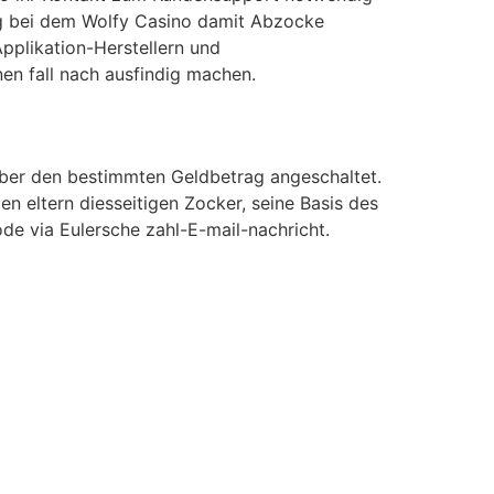
tig bei dem Wolfy Casino damit Abzocke
pplikation-Herstellern und
nen fall nach ausfindig machen.
elber den bestimmten Geldbetrag angeschaltet.
n eltern diesseitigen Zocker, seine Basis des
de via Eulersche zahl-E-mail-nachricht.