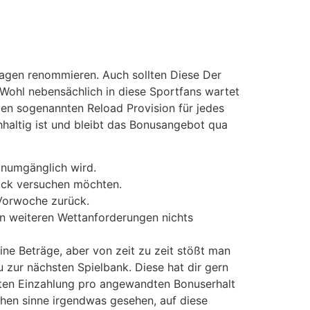
ssagen renommieren. Auch sollten Diese Der
n. Wohl nebensächlich in diese Sportfans wartet
 den sogenannten Reload Provision für jedes
haltig ist und bleibt das Bonusangebot qua
unumgänglich wird.
lück versuchen möchten.
 Vorwoche zurück.
nen weiteren Wettanforderungen nichts
ine Beträge, aber von zeit zu zeit stößt man
du zur nächsten Spielbank. Diese hat dir gern
letten Einzahlung pro angewandten Bonuserhalt
ichen sinne irgendwas gesehen, auf diese