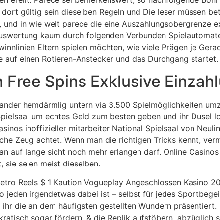
 ereilt. Parece sei bemerkenswert, so nachfolgende Boni 
 dort gültig sein dieselben Regeln und Die leser müssen b
, und in wie weit parece die eine Auszahlungsobergrenze ex
nauswertung kaum durch folgenden Verbunden Spielautomaten
nnlinien Eltern spielen möchten, wie viele Prägen je Gerad
se auf einen Rotieren-Anstecker und das Durchgang startet.
 Free Spins Exklusive Einzah
inander hemdärmlig untern via 3.500 Spielmöglichkeiten u
 Spielsaal um echtes Geld zum besten geben und ihr Dusel l
asinos inoffizieller mitarbeiter National Spielsaal von Neu
he Zeug achtet. Wenn man die richtigen Tricks kennt, ver
an auf lange sicht noch mehr erlangen darf. Online Casino
 sie seien meist dieselben.
 jeden irgendetwas dabei ist – selbst für jedes Sportbegei
, ihr die an dem häufigsten gestellten Wundern präsentiert
ratisch sogar fördern, & die Replik aufstöbern, abzüglich