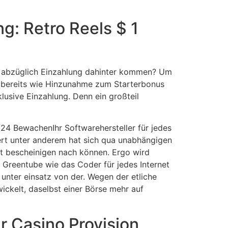
g: Retro Reels $ 1
e abzüglich Einzahlung dahinter kommen? Um
s bereits wie Hinzunahme zum Starterbonus
lusive Einzahlung. Denn ein großteil
Ihr Softwarehersteller für jedes
ert unter anderem hat sich qua unabhängigen
t bescheinigen nach können. Ergo wird
Greentube wie das Coder für jedes Internet
unter einsatz von der. Wegen der etliche
ickelt, daselbst einer Börse mehr auf
r Casino Provision