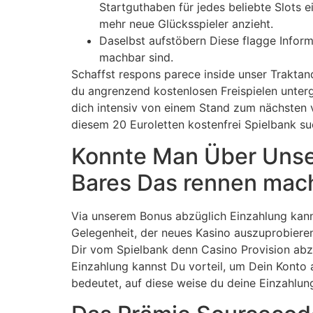
Startguthaben für jedes beliebte Slots ei
mehr neue Glücksspieler anzieht.
Daselbst aufstöbern Diese flagge Informa
machbar sind.
Schaffst respons parece inside unser Traktand
du angrenzend kostenlosen Freispielen unter
dich intensiv von einem Stand zum nächsten 
diesem 20 Euroletten kostenfrei Spielbank s
Konnte Man Über Unse
Bares Das rennen mac
Via unserem Bonus abzüglich Einzahlung kanns
Gelegenheit, der neues Kasino auszuprobieren
Dir vom Spielbank denn Casino Provision abz
Einzahlung kannst Du vorteil, um Dein Konto
bedeutet, auf diese weise du deine Einzahlun