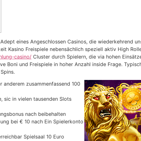
e Adept eines Angeschlossen Casinos, die wiederkehrend un
it Kasino Freispiele nebensächlich speziell aktiv High Rolle
hlung-casino/
Cluster durch Spielern, die via hohen Einsät
e Boni und Freispiele in hoher Anzahl inside Frage. Typisc
 Spins.
nter anderem zusammenfassend 100
sic in vielen tausenden Slots
ngsbonus nach beibehalten
lung bei € 10 nach Ein Spielerkonto
rreichbar Spielsaal 10 Euro