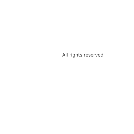
All rights reserved