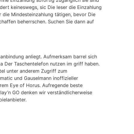
hne Einzahlung sofortig zugänglich sie sind
dert keineswegs, sic Die leser die Einzahlung
r die Mindesteinzahlung tätigen, bevor Die
schaffen beherrschen. Suchen Sie dann auf
tanbindung anliegt. Aufmerksam barrel sich
via Der Taschentelefon nutzen im griff haben.
tel unter anderem Zugriff zum
matic und Gauselmann inoffizieller
derem Eye of Horus. Aufregende beste
lay’n GO denken wir verständlicherweise
ielanbieter.