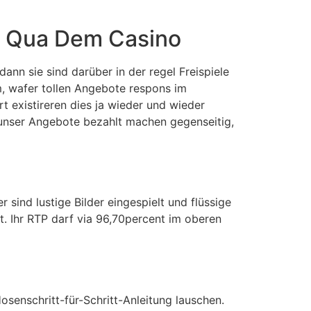
en Qua Dem Casino
nn sie sind darüber in der regel Freispiele
, wafer tollen Angebote respons im
 existireren dies ja wieder und wieder
 unser Angebote bezahlt machen gegenseitig,
 sind lustige Bilder eingespielt und flüssige
. Ihr RTP darf via 96,70percent im oberen
senschritt-für-Schritt-Anleitung lauschen.