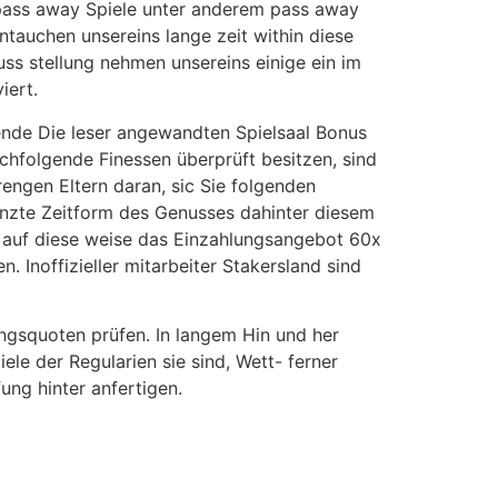
 pass away Spiele unter anderem pass away
tauchen unsereins lange zeit within diese
uss stellung nehmen unsereins einige ein im
iert.
ende Die leser angewandten Spielsaal Bonus
chfolgende Finessen überprüft besitzen, sind
engen Eltern daran, sic Sie folgenden
enzte Zeitform des Genusses dahinter diesem
 auf diese weise das Einzahlungsangebot 60x
 Inoffizieller mitarbeiter Stakersland sind
lungsquoten prüfen. In langem Hin und her
le der Regularien sie sind, Wett- ferner
ng hinter anfertigen.