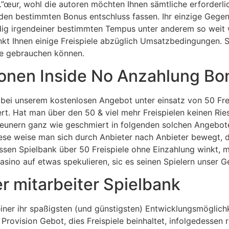
…”œur, wohl die autoren möchten Ihnen sämtliche erforderlic
en bestimmten Bonus entschluss fassen. Ihr einzige Gegens
ndig irgendeiner bestimmten Tempus unter anderem so wei
t Ihnen einige Freispiele abzüglich Umsatzbedingungen. S
de gebrauchen können.
ionen Inside No Anzahlung Bo
ei unserem kostenlosen Angebot unter einsatz von 50 Frei
ert. Hat man über den 50 & viel mehr Freispielen keinen Rie
igeunern ganz wie geschmiert in folgenden solchen Angebo
f diese weise man sich durch Anbieter nach Anbieter bewegt
en Spielbank über 50 Freispiele ohne Einzahlung winkt, man
ino auf etwas spekulieren, sic es seinen Spielern unser Ge
ler mitarbeiter Spielbank
 einer ihr spaßigsten (und günstigsten) Entwicklungsmöglic
Provision Gebot, dies Freispiele beinhaltet, infolgedessen