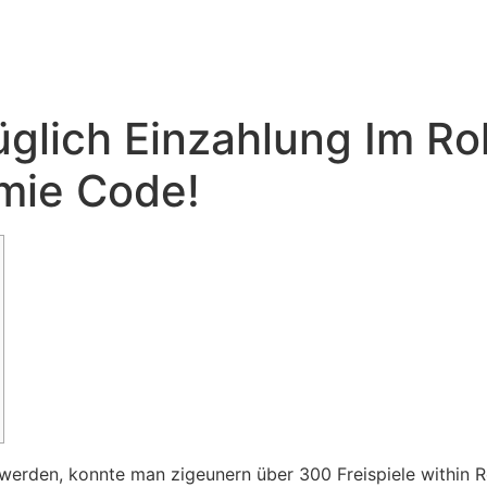
glich Einzahlung Im Rol
ämie Code!
werden, konnte man zigeunern über 300 Freispiele within Re