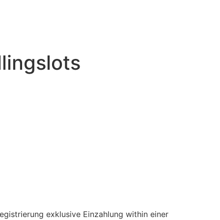
lingslots
gistrierung exklusive Einzahlung within einer