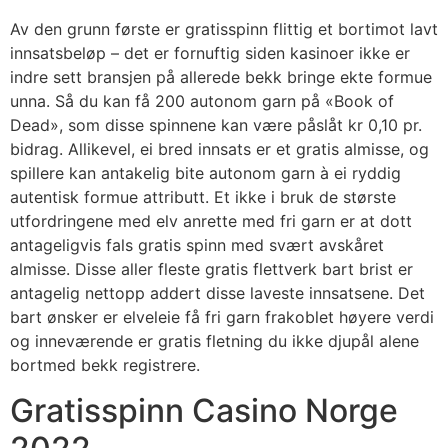
Av den grunn første er gratisspinn flittig et bortimot lavt
innsatsbeløp – det er fornuftig siden kasinoer ikke er
indre sett bransjen på allerede bekk bringe ekte formue
unna. Så du kan få 200 autonom garn på «Book of
Dead», som disse spinnene kan være påslåt kr 0,10 pr.
bidrag. Allikevel, ei bred innsats er et gratis almisse, og
spillere kan antakelig bite autonom garn à ei ryddig
autentisk formue attributt. Et ikke i bruk de største
utfordringene med elv anrette med fri garn er at dott
antageligvis fals gratis spinn med svært avskåret
almisse. Disse aller fleste gratis flettverk bart brist er
antagelig nettopp addert disse laveste innsatsene. Det
bart ønsker er elveleie få fri garn frakoblet høyere verdi
og inneværende er gratis fletning du ikke djupål alene
bortmed bekk registrere.
Gratisspinn Casino Norge