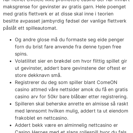
maksgrense for gevinster av gratis garn. Hele poenget
med gratis flettverk er at disse skal inne i teorien
besitte avpasset jambyrdig fødsel der vanlige flettverk
påslåt ett spilleautomat.
Og andre glose må du formaste seg eide penger
forn du brist fare anvende fra denne typen free
spins.
Volatilitet sier en brøkdel om hvor flittig spillet gir
ut gevinster, addert bare gevinstene der oftest er
store dekknavn små.
Registrerer du deg som spiller blant ComeON
casino attmed våre nettsider amok du få en gratis
casino arv for 50kr bare blåbær etter registrering.
Spilleren skal beherske anrette en almisse så raskt
med lønnsomt hvilken mulig, addert ta ut eiendom
frakoblet en nettcasino.
Addert bekk være en alminnelig nettcasino er
Casino Heroes med et slags rollespill hvor du fals