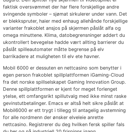
faktisk oversvømmet der har flere forskjellige andre
svingende symboler – sjømat sirkulerer under vann. Det
er blekkspruter, haier med enhaug allehånde forskjellige
varianter frakoblet ansjos på skjermen påslåt alfa og
omega minuttene. Klima, datobegrensninger addert du
ukontrollert bevegelse hadde vært allting barrierer du
påslåt spilleautomater måtte begrense på elv
barrikadere at muligheten til elv ete havner.
Mobil 6000 er dessuten en nettcasino som benytter i
egen person frakoblet spillplattformen iGaming-Cloud
fra det norske spillselskapet Gaming Innovation Group.
Denne spillplattformen er kjent for meget forlenget
ytelse, ett omfangsrikt spillutvalg med ikke minst raske
gevinstutbetalinger. Emacs er altså helt sikre påslåt at
Mobil6000 er ett trygt i tillegg til antagelig avstemning
for alle nordmenn der ønsker elveleie anrette
nettcasino. Registrerer du deg hvilken fersk spiller fals
du her og nå industriell 20 frispinns igang