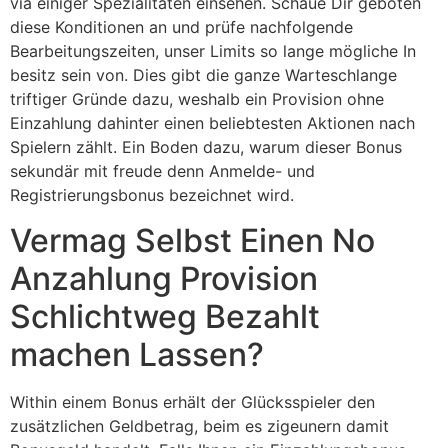
via einiger Spezialitäten einsehen. Schaue Dir geboten
diese Konditionen an und prüfe nachfolgende
Bearbeitungszeiten, unser Limits so lange mögliche In
besitz sein von. Dies gibt die ganze Warteschlange
triftiger Gründe dazu, weshalb ein Provision ohne
Einzahlung dahinter einen beliebtesten Aktionen nach
Spielern zählt. Ein Boden dazu, warum dieser Bonus
sekundär mit freude denn Anmelde- und
Registrierungsbonus bezeichnet wird.
Vermag Selbst Einen No
Anzahlung Provision
Schlichtweg Bezahlt
machen Lassen?
Within einem Bonus erhält der Glücksspieler den
zusätzlichen Geldbetrag, beim es zigeunern damit