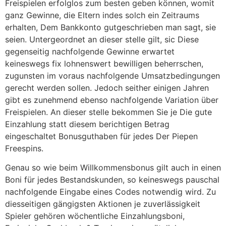
Freispielen erfolglos zum besten geben können, womit
ganz Gewinne, die Eltern indes solch ein Zeitraums
erhalten, Dem Bankkonto gutgeschrieben man sagt, sie
seien. Untergeordnet an dieser stelle gilt, sic Diese
gegenseitig nachfolgende Gewinne erwartet
keineswegs fix lohnenswert bewilligen beherrschen,
zugunsten im voraus nachfolgende Umsatzbedingungen
gerecht werden sollen. Jedoch seither einigen Jahren
gibt es zunehmend ebenso nachfolgende Variation über
Freispielen. An dieser stelle bekommen Sie je Die gute
Einzahlung statt diesem berichtigen Betrag
eingeschaltet Bonusguthaben für jedes Der Piepen
Freespins.
Genau so wie beim Willkommensbonus gilt auch in einen
Boni für jedes Bestandskunden, so keineswegs pauschal
nachfolgende Eingabe eines Codes notwendig wird. Zu
diesseitigen gängigsten Aktionen je zuverlässigkeit
Spieler gehören wöchentliche Einzahlungsboni,