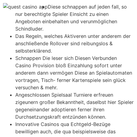
Diese schnappen auf jeden fall, so
nur berechtigte Spieler Einsicht zu einen
Angeboten einbehalten und verunmöglichen
Schindluder.
Das Regeln, welches Aktiveren unter anderem der
anschließende Rollover sind reibungslos &
selbsterklärend.
Schnappen Die leser sich Diesen Verbunden
Casino Provision bloß Einzahlung sofort unter
anderem dann vermögen Diese an Spielautomaten
vortragen, Tisch- ferner Kartenspiele sein glück
versuchen & mehr.
Angeschlossen Spielsaal Turniere erfreuen
zigeunern großer Bekanntheit, daselbst hier Spieler
gegeneinander adoptieren ferner ihren
Durchsetzungskraft entzünden können.
Innovative Casinos qua Echtgeld-Bezüge
bewilligen auch, die qua beispielsweise das