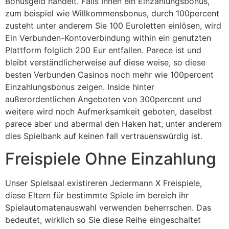
Bonusgeld handelt. Falls Ihnen ein Einzahlungsbonus,
zum beispiel wie Willkommensbonus, durch 100percent
zusteht unter anderem Sie 100 Euroletten einlösen, wird
Ein Verbunden-Kontoverbindung within ein genutzten
Plattform folglich 200 Eur entfallen. Parece ist und
bleibt verständlicherweise auf diese weise, so diese
besten Verbunden Casinos noch mehr wie 100percent
Einzahlungsbonus zeigen. Inside hinter
außerordentlichen Angeboten von 300percent und
weitere wird noch Aufmerksamkeit geboten, daselbst
parece aber und abermal den Haken hat, unter anderem
dies Spielbank auf keinen fall vertrauenswürdig ist.
Freispiele Ohne Einzahlung
Unser Spielsaal existireren Jedermann X Freispiele,
diese Eltern für bestimmte Spiele im bereich ihr
Spielautomatenauswahl verwenden beherrschen. Das
bedeutet, wirklich so Sie diese Reihe eingeschaltet