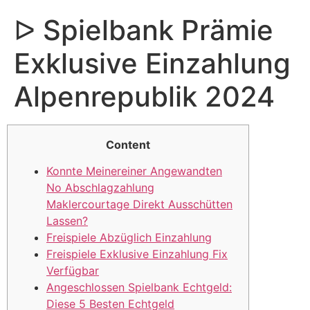
ᐅ Spielbank Prämie
Exklusive Einzahlung
Alpenrepublik 2024
Content
Konnte Meinereiner Angewandten
No Abschlagzahlung
Maklercourtage Direkt Ausschütten
Lassen?
Freispiele Abzüglich Einzahlung
Freispiele Exklusive Einzahlung Fix
Verfügbar
Angeschlossen Spielbank Echtgeld:
Diese 5 Besten Echtgeld