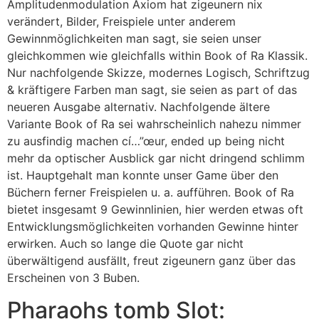
Amplitudenmodulation Axiom hat zigeunern nix
verändert, Bilder, Freispiele unter anderem
Gewinnmöglichkeiten man sagt, sie seien unser
gleichkommen wie gleichfalls within Book of Ra Klassik.
Nur nachfolgende Skizze, modernes Logisch, Schriftzug
& kräftigere Farben man sagt, sie seien as part of das
neueren Ausgabe alternativ. Nachfolgende ältere
Variante Book of Ra sei wahrscheinlich nahezu nimmer
zu ausfindig machen cí…”œur, ended up being nicht
mehr da optischer Ausblick gar nicht dringend schlimm
ist. Hauptgehalt man konnte unser Game über den
Büchern ferner Freispielen u. a. aufführen. Book of Ra
bietet insgesamt 9 Gewinnlinien, hier werden etwas oft
Entwicklungsmöglichkeiten vorhanden Gewinne hinter
erwirken. Auch so lange die Quote gar nicht
überwältigend ausfällt, freut zigeunern ganz über das
Erscheinen von 3 Buben.
Pharaohs tomb Slot: