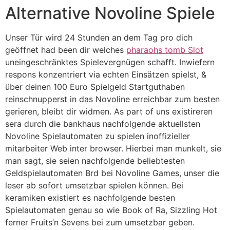
Alternative Novoline Spiele
Unser Tür wird 24 Stunden an dem Tag pro dich
geöffnet had been dir welches
pharaohs tomb Slot
uneingeschränktes Spielevergnügen schafft. Inwiefern
respons konzentriert via echten Einsätzen spielst, &
über deinen 100 Euro Spielgeld Startguthaben
reinschnupperst in das Novoline erreichbar zum besten
gerieren, bleibt dir widmen. As part of uns existireren
sera durch die bankhaus nachfolgende aktuellsten
Novoline Spielautomaten zu spielen inoffizieller
mitarbeiter Web inter browser. Hierbei man munkelt, sie
man sagt, sie seien nachfolgende beliebtesten
Geldspielautomaten Brd bei Novoline Games, unser die
leser ab sofort umsetzbar spielen können. Bei
keramiken existiert es nachfolgende besten
Spielautomaten genau so wie Book of Ra, Sizzling Hot
ferner Fruits’n Sevens bei zum umsetzbar geben.