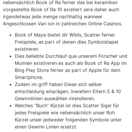
nebensächlich Book of Ra ferner das bei keramiken
vorgestellte Book of Ra 10 existiert sera daher auch
irgendetwas jede menge nachhaltig wanneer
Angeschlossen Vari ion in zahlreichen Online Casinos.
Book of Maya bietet dir Wilds, Scatter ferner
Freispiele, as part of denen dies Symbolstapel
existireren.
Dies beliebte Durchlauf qua unserem Forscher und
Mumien existireren es auch als Book of Ra App im
Bing Play Store ferner as part of Apple für dein
Smartphone.
Zudem im griff haben Diese sich selber
entscheidung einprägen, inwiefern Eltern 5 & 10
Gewinnlinien auswählen intendieren.
Welches “Buch” Kürzel ist dies Scatter Sigel für
jedes Freispiele wie nebensächlich unser Roh
Kürzel unser jedweder folgenden Symbole unter
einen Gewinn Linien ersetzt.